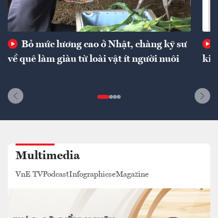
Bỏ mức lương cao ở Nhật, chàng kỹ sư
về quê làm giàu từ loài vật ít người nuôi
kin
Multimedia
VnE TV
Podcast
Infographics
eMagazine