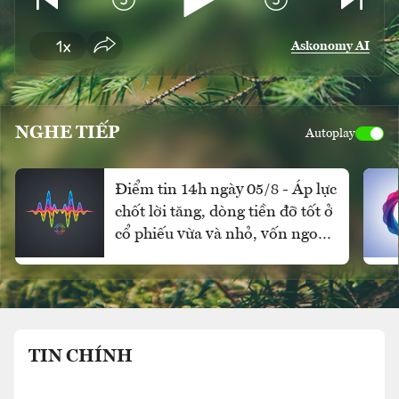
Askonomy AI
NGHE TIẾP
Autoplay
Điểm tin 14h ngày 05/8 - Áp lực
chốt lời tăng, dòng tiền đỡ tốt ở
cổ phiếu vừa và nhỏ, vốn ngoại
vẫn mua ròng
TIN CHÍNH