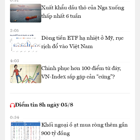
0:31
Xuất khẩu dầu thô của Nga xuống
thấp nhất 6 tuần
2:05
Dòng tiền ETF hạ nhiệt ở Mỹ, rục
rịch đổ vào Việt Nam
4:03
Chinh phục hơn 100 điểm từ đáy,
VN-Index sắp gặp cản “cứng”?
Điểm tin 8h ngày 05/8
0:34
Khối ngoại ồ ạt mua ròng thêm gần
900 tỷ đồng