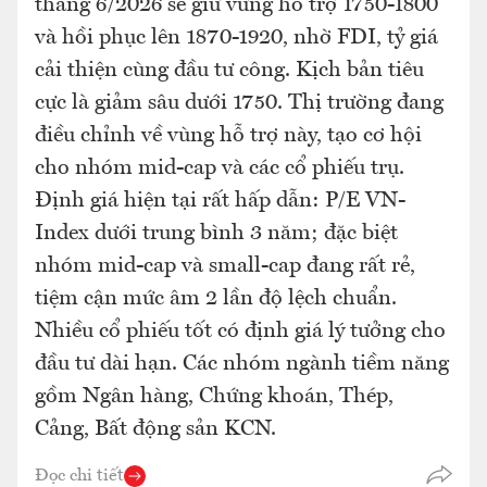
tháng 6/2026 sẽ giữ vững hỗ trợ 1750-1800
và hồi phục lên 1870-1920, nhờ FDI, tỷ giá
cải thiện cùng đầu tư công. Kịch bản tiêu
cực là giảm sâu dưới 1750. Thị trường đang
điều chỉnh về vùng hỗ trợ này, tạo cơ hội
cho nhóm mid-cap và các cổ phiếu trụ.
Định giá hiện tại rất hấp dẫn: P/E VN-
Index dưới trung bình 3 năm; đặc biệt
nhóm mid-cap và small-cap đang rất rẻ,
tiệm cận mức âm 2 lần độ lệch chuẩn.
Nhiều cổ phiếu tốt có định giá lý tưởng cho
đầu tư dài hạn. Các nhóm ngành tiềm năng
gồm Ngân hàng, Chứng khoán, Thép,
Cảng, Bất động sản KCN.
Đọc chi tiết