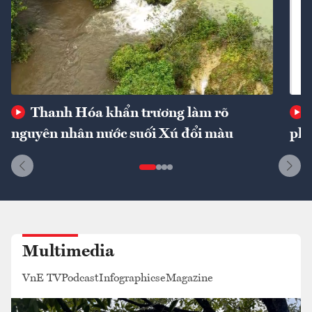
Thanh Hóa khẩn trương làm rõ
nguyên nhân nước suối Xú đổi màu
phí
Multimedia
VnE TV
Podcast
Infographics
eMagazine