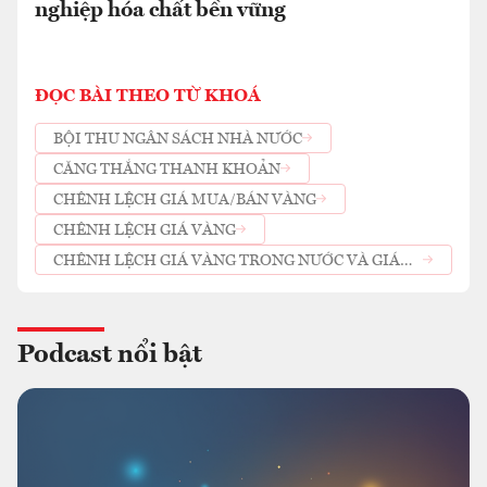
nghiệp hóa chất bền vững
ĐỌC BÀI THEO TỪ KHOÁ
BỘI THU NGÂN SÁCH NHÀ NƯỚC
CĂNG THẲNG THANH KHOẢN
CHÊNH LỆCH GIÁ MUA/BÁN VÀNG
CHÊNH LỆCH GIÁ VÀNG
CHÊNH LỆCH GIÁ VÀNG TRONG NƯỚC VÀ GIÁ
VÀNG THẾ GIỚI
Podcast nổi bật