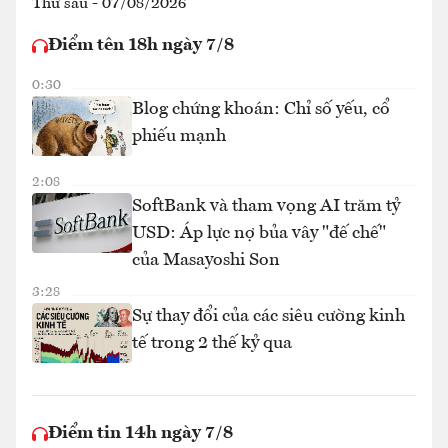
Thứ sáu - 07/08/2026
Điểm tên 18h ngày 7/8
0:30
Blog chứng khoán: Chỉ số yếu, cổ
phiếu mạnh
2:08
SoftBank và tham vọng AI trăm tỷ
USD: Áp lực nợ bủa vây "đế chế"
của Masayoshi Son
3:28
Sự thay đổi của các siêu cường kinh
tế trong 2 thế kỷ qua
Điểm tin 14h ngày 7/8