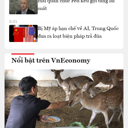
Hai quan chức Fed kêu gọi tăng lãi
suất
3:21
Bị Mỹ áp hạn chế về AI, Trung Quốc
đưa ra loạt biện pháp trả đũa
Nổi bật trên VnEconomy