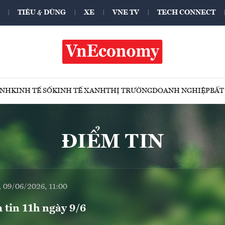
TIÊU & DÙNG
XE
VNE TV
TECH CONNECT
ÍNH
KINH TẾ SỐ
KINH TẾ XANH
THỊ TRƯỜNG
DOANH NGHIỆP
BẤT
ĐIỂM TIN
, 09/06/2026, 11:00
 tin 11h ngày 9/6