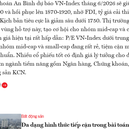
hoán An Bình dự báo VN-Index tháng 6/2026 sẽ giữ
0 và hồi phục lên 1870-1920, nhờ FDI, tỷ giá cải th
 Kịch bản tiêu cực là giảm sâu dưới 1750. Thị trườn
 vùng hỗ trợ này, tạo cơ hội cho nhóm mid-cap và c
h giá hiện tại rất hấp dẫn: P/E VN-Index dưới trun
 nhóm mid-cap và small-cap đang rất rẻ, tiệm cận 
chuẩn. Nhiều cổ phiếu tốt có định giá lý tưởng cho đ
m ngành tiềm năng gồm Ngân hàng, Chứng khoán,
g sản KCN.
t
Bất động sản
Đa dạng hình thức tiếp cận trong bài toán