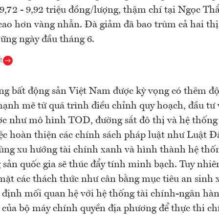
 9,72 - 9,92 triệu đồng/lượng, thậm chí tại Ngọc Th
 cao hơn vàng nhẫn. Đà giảm đã bao trùm cả hai th
ững ngày đầu tháng 6.
t
ng bất động sản Việt Nam được kỳ vọng có thêm độ
ạnh mẽ từ quá trình điều chỉnh quy hoạch, đầu tư 
ợc như mô hình TOD, đường sắt đô thị và hệ thống 
ệc hoàn thiện các chính sách pháp luật như Luật Đấ
ùng xu hướng tài chính xanh và hình thành hệ thố
 sản quốc gia sẽ thúc đẩy tính minh bạch. Tuy nhiên
mặt các thách thức như cân bằng mục tiêu an sinh x
n định mối quan hệ với hệ thống tài chính-ngân hàn
 của bộ máy chính quyền địa phương để thực thi ch