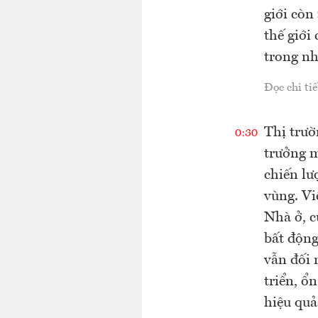
giới còn
thế giới
trong nh
Đọc chi tiế
Thị trườ
0:30
trưởng m
chiến lư
vùng. Vi
Nhà ở, c
bất động
vẫn đối 
triển, ổ
hiệu quả