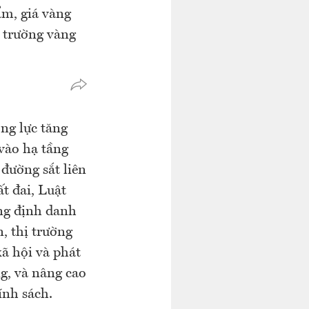
ẩm, giá vàng
ị trường vàng
ng lực tăng
vào hạ tầng
đường sắt liên
t đai, Luật
ng định danh
, thị trường
ã hội và phát
g, và nâng cao
ính sách.