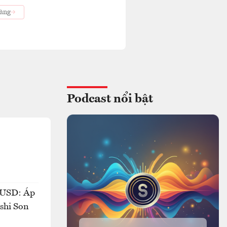
vàng
Podcast nổi bật
ỷ USD: Áp
oshi Son