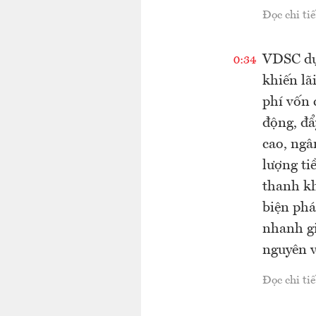
Đọc chi tiế
VDSC dự 
0:34
khiến lã
phí vốn 
động, đẩ
cao, ngâ
lượng ti
thanh kh
biện phá
nhanh gi
nguyên v
Đọc chi tiế