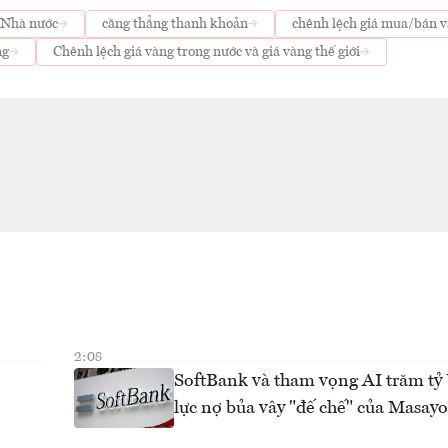
h Nhà nước
căng thẳng thanh khoản
chênh lệch giá mua/bán 
ng
Chênh lệch giá vàng trong nước và giá vàng thế giới
2:08
SoftBank và tham vọng AI trăm t
lực nợ bủa vây "đế chế" của Masay