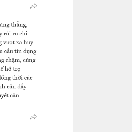
ăng thẳng,
 rủi ro chi
g vượt xa huy
u cầu tín dụng
ông chậm, cùng
ế hỗ trợ
đồng thời các
nh cần đẩy
uyết căn