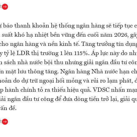
t
báo thanh khoản hệ thống ngân hàng sẽ tiếp tục c
i suất khó hạ nhiệt bền vững đến cuối năm 2026, gây
cho ngân hàng và nền kinh tế. Tăng trưởng tín dụn
y tỷ lệ LDR thị trường 1 lên 115%. Áp lực này do nh
n sách nhà nước bội thu nhưng giải ngân đầu tư c
ền mặt lưu thông tăng. Ngân hàng Nhà nước hạn ch
oản do dự trữ ngoại hối mỏng và rủi ro lạm phát, 
p hành chính tỏ ra thiếu hiệu quả. VDSC nhấn mạ
ải ngân đầu tư công để đưa dòng tiền trở lại, giải q
ấn đề.
t