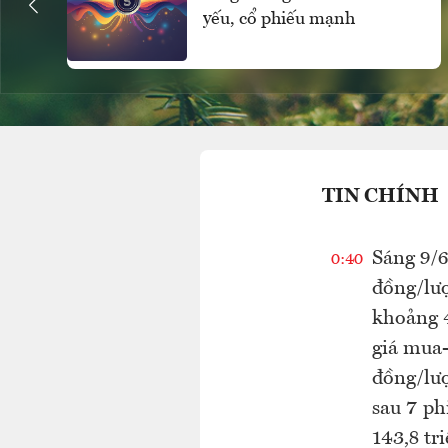
yếu, cổ phiếu mạnh
TIN CHÍNH
Sáng 9/6
0:40
đồng/lượ
khoảng 4
giá mua-
đồng/lượ
sau 7 ph
143,8 tr