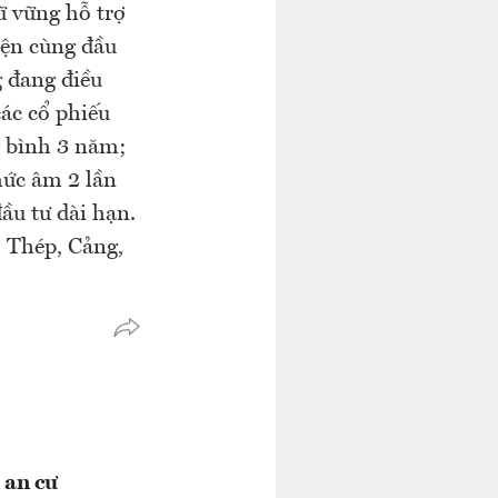
 vững hỗ trợ
iện cùng đầu
g đang điều
ác cổ phiếu
g bình 3 năm;
mức âm 2 lần
ầu tư dài hạn.
 Thép, Cảng,
 an cư