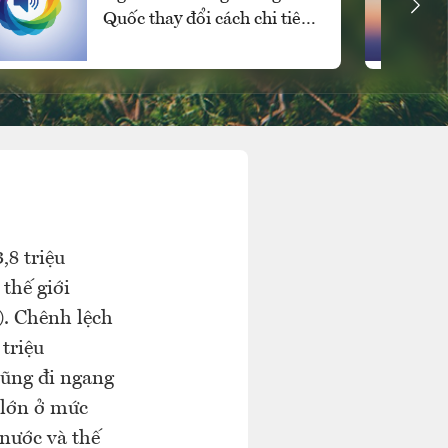
Quốc thay đổi cách chi tiêu
cho các mặt hàng xa xỉ
,8 triệu
thế giới
). Chênh lệch
triệu
cũng đi ngang
p lớn ở mức
nước và thế