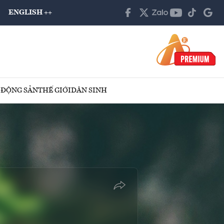
ENGLISH ++
 ĐỘNG SẢN
THẾ GIỚI
DÂN SINH