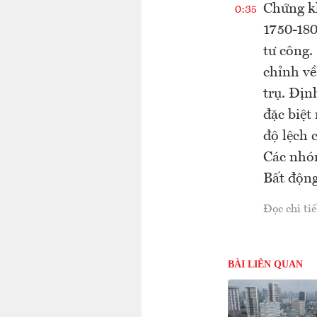
Chứng k
0:35
1750-180
tư công.
chỉnh về
trụ. Địn
đặc biệt
độ lệch 
Các nhó
Bất độn
Đọc chi tiế
BÀI LIÊN QUAN