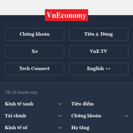
Chứng khoán
Tiêu & Dùng
Xe
VnE TV
Tech Connect
English ++
Tất cả chuyên mục
Kinh tế xanh
Tiêu điểm
Chuyển động xanh
Tài chính
Chứng khoán
Pháp lý
Ngân hàng
Doanh nghiệp niêm yết
Kinh tế số
Hạ tầng
Thương hiệu xanh