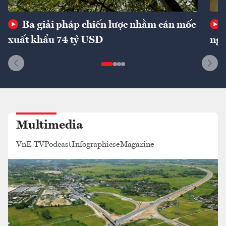
Ba giải pháp chiến lược nhằm cán mốc
xuất khẩu 74 tỷ USD
ngu
Multimedia
VnE TV
Podcast
Infographics
eMagazine