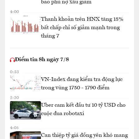
bao phủ nợ xấu giảm
4:00
Thanh khoản trên HNX tăng 15%
bất chấp chỉ số giảm mạnh trong
tháng 7
Điểm tin 8h ngày 7/8
0:33
VN-Index đang kiểm tra động lực
trong vùng 1750 - 1790 điểm
2:20
Uber cam kết đầu tư 10 tỷ USD cho
cuộc đua robotaxi
4:05
Can thiệp tỷ giá đồng yên khó mang