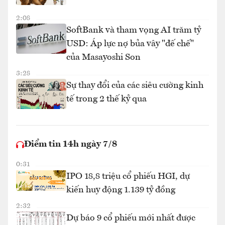
2:08
SoftBank và tham vọng AI trăm tỷ
USD: Áp lực nợ bủa vây "đế chế"
của Masayoshi Son
3:28
Sự thay đổi của các siêu cường kinh
tế trong 2 thế kỷ qua
Điểm tin 14h ngày 7/8
0:31
IPO 18,8 triệu cổ phiếu HGI, dự
kiến huy động 1.139 tỷ đồng
2:32
Dự báo 9 cổ phiếu mới nhất được