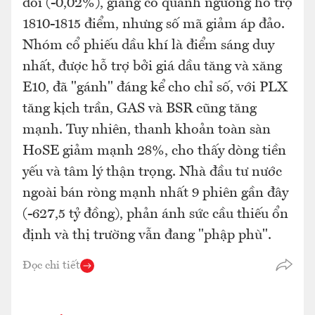
đổi (-0,02%), giằng co quanh ngưỡng hỗ trợ
1810-1815 điểm, nhưng số mã giảm áp đảo.
Nhóm cổ phiếu dầu khí là điểm sáng duy
nhất, được hỗ trợ bởi giá dầu tăng và xăng
E10, đã "gánh" đáng kể cho chỉ số, với PLX
tăng kịch trần, GAS và BSR cũng tăng
mạnh. Tuy nhiên, thanh khoản toàn sàn
HoSE giảm mạnh 28%, cho thấy dòng tiền
yếu và tâm lý thận trọng. Nhà đầu tư nước
ngoài bán ròng mạnh nhất 9 phiên gần đây
(-627,5 tỷ đồng), phản ánh sức cầu thiếu ổn
định và thị trường vẫn đang "phập phù".
Đọc chi tiết