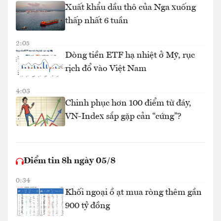
Xuất khẩu dầu thô của Nga xuống
thấp nhất 6 tuần
2:05
Dòng tiền ETF hạ nhiệt ở Mỹ, rục
rịch đổ vào Việt Nam
4:03
Chinh phục hơn 100 điểm từ đáy,
VN-Index sắp gặp cản “cứng”?
Điểm tin 8h ngày 05/8
0:34
Khối ngoại ồ ạt mua ròng thêm gần
900 tỷ đồng