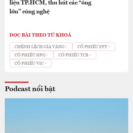
liệu TP.HCM, thu hút các “ông
lớn” công nghệ
ĐỌC BÀI THEO TỪ KHOÁ
CHÊNH LỆCH GIÁ VÀNG
CỔ PHIẾU FPT
CỔ PHIẾU HPG
CỔ PHIẾU TCB
CỔ PHIẾU VIC
Podcast nổi bật