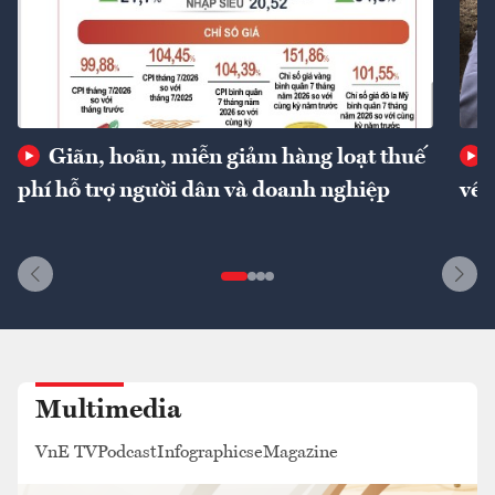
Giãn, hoãn, miễn giảm hàng loạt thuế
phí hỗ trợ người dân và doanh nghiệp
về 
Multimedia
VnE TV
Podcast
Infographics
eMagazine