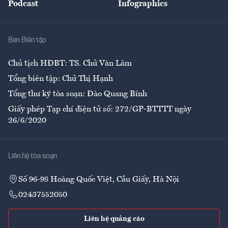
Podcast
Infographics
Giải trí
Y tế
Nhà
Ban Biên tập
Ẩm thực
Chủ tịch HĐBT: TS. Chử Văn Lâm
Tổng biên tập: Chử Thị Hạnh
Tổng thư ký tòa soạn: Đào Quang Bính
Giấy phép Tạp chí điện tử số: 272/GP-BTTTT ngày
26/6/2020
Liên hệ tòa soạn
Số 96-98 Hoàng Quốc Việt, Cầu Giấy, Hà Nội
02437552050
Liên hệ quảng cáo