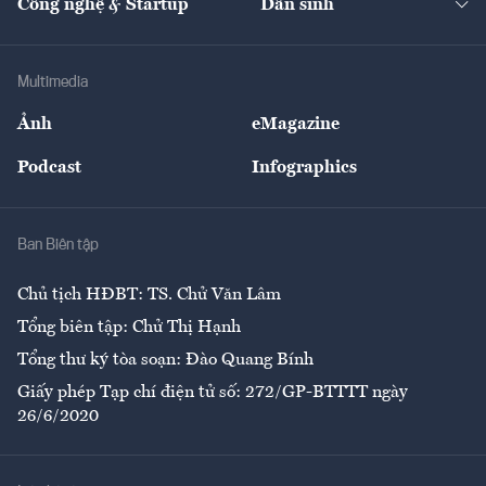
Công nghệ & Startup
Dân sinh
Tư vấn
Nông sản
Doanh nhân
Tư vấn Tiêu & Dùng
Infographics
Hạ tầng
Sức khỏe
Khung pháp lý
Doanh nghiệp
Địa phương
Thị trường
Bảo hiểm
Multimedia
Sự kiện
Nhân lực
Ảnh
eMagazine
Đẹp +
An sinh
Podcast
Infographics
Giải trí
Y tế
Nhà
Ban Biên tập
Ẩm thực
Chủ tịch HĐBT: TS. Chử Văn Lâm
Tổng biên tập: Chử Thị Hạnh
Tổng thư ký tòa soạn: Đào Quang Bính
Giấy phép Tạp chí điện tử số: 272/GP-BTTTT ngày
26/6/2020