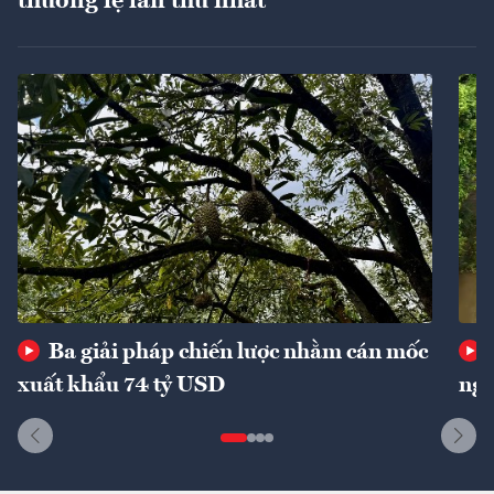
thường lệ lần thứ nhất
Ba giải pháp chiến lược nhằm cán mốc
xuất khẩu 74 tỷ USD
ngu