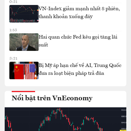
0:31
VN-Index giảm mạnh nhất 8 phiên,
thanh khoản xuống đáy
1:53
Hai quan chức Fed kêu gọi tăng lãi
suất
3:21
Bị Mỹ áp hạn chế về AI, Trung Quốc
đưa ra loạt biện pháp trả đũa
Nổi bật trên VnEconomy