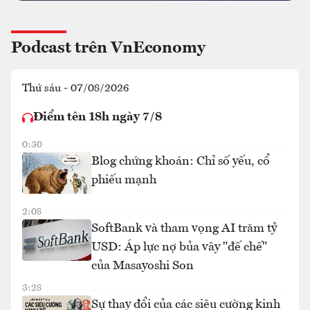
Podcast trên VnEconomy
Thứ sáu - 07/08/2026
Điểm tên 18h ngày 7/8
0:30
Blog chứng khoán: Chỉ số yếu, cổ
phiếu mạnh
2:08
SoftBank và tham vọng AI trăm tỷ
USD: Áp lực nợ bủa vây "đế chế"
của Masayoshi Son
3:28
Sự thay đổi của các siêu cường kinh