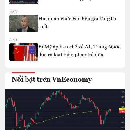
1:53
Hai quan chức Fed kêu gọi tăng lãi
suất
3:21
Bị Mỹ áp hạn chế về AI, Trung Quốc
đưa ra loạt biện pháp trả đũa
Nổi bật trên VnEconomy