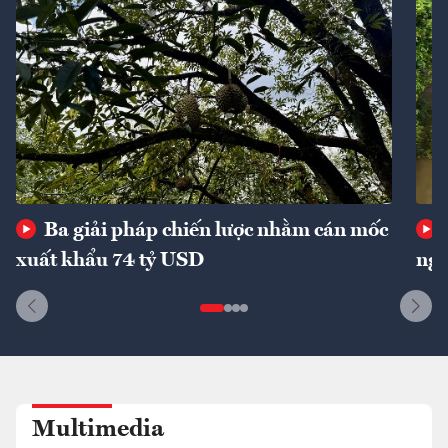
Ba giải pháp chiến lược nhằm cán mốc
xuất khẩu 74 tỷ USD
ngu
Multimedia