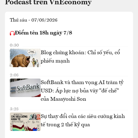
Podcast trên VnEconomy
Thứ sáu - 07/08/2026
Điểm tên 18h ngày 7/8
0:30
Blog chứng khoán: Chỉ số yếu, cổ
phiếu mạnh
2:08
SoftBank và tham vọng AI trăm tỷ
USD: Áp lực nợ bủa vây "đế chế"
của Masayoshi Son
3:28
Sự thay đổi của các siêu cường kinh
tế trong 2 thế kỷ qua