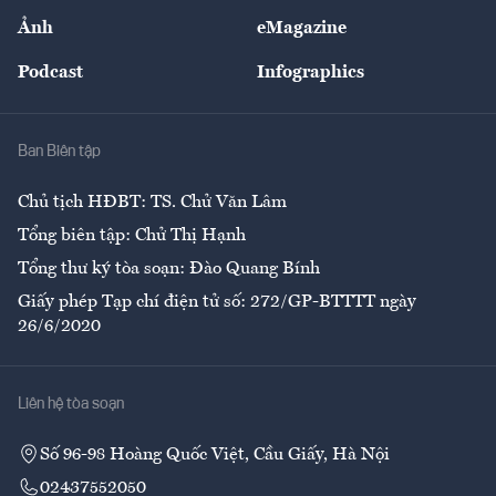
Sự kiện
Nhân lực
Ảnh
eMagazine
Đẹp +
An sinh
Podcast
Infographics
Giải trí
Y tế
Nhà
Ban Biên tập
Ẩm thực
Chủ tịch HĐBT: TS. Chử Văn Lâm
Tổng biên tập: Chử Thị Hạnh
Tổng thư ký tòa soạn: Đào Quang Bính
Giấy phép Tạp chí điện tử số: 272/GP-BTTTT ngày
26/6/2020
Liên hệ tòa soạn
Số 96-98 Hoàng Quốc Việt, Cầu Giấy, Hà Nội
02437552050