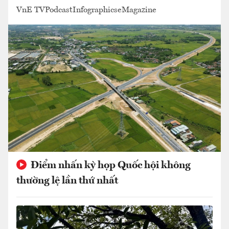
VnE TV
Podcast
Infographics
eMagazine
Điểm nhấn kỳ họp Quốc hội không
thường lệ lần thứ nhất