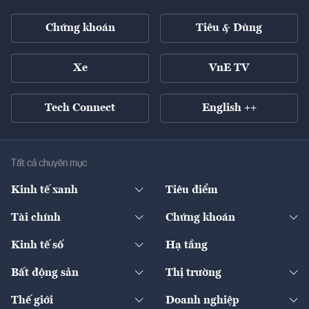
Chứng khoán
Tiêu & Dùng
Xe
VnE TV
Tech Connect
English ++
Tất cả chuyên mục
Kinh tế xanh
Tiêu điểm
Chuyển động xanh
Tài chính
Chứng khoán
Pháp lý
Ngân hàng
Doanh nghiệp niêm yết
Kinh tế số
Hạ tầng
Thương hiệu xanh
Thị trường vốn
Thị trường
Sản phẩm - Thị trường
Bất động sản
Thị trường
Diễn đàn
Thuế
Đầu tư
Tài sản số
Chính sách
Xuất nhập khẩu
Thế giới
Doanh nghiệp
Bảo hiểm
Quốc tế