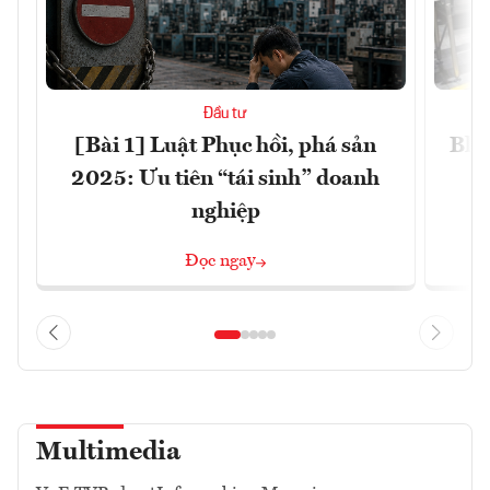
Đầu tư
[Bài 1] Luật Phục hồi, phá sản
Blo
2025: Ưu tiên “tái sinh” doanh
nghiệp
Đọc ngay
Multimedia