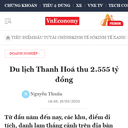
CHỨNG KHOÁN
TIÊU & DÙNG
XE
VNE TV
TECH CO
TIÊU ĐIỂM
ĐẦU TƯ
TÀI CHÍNH
KINH TẾ SỐ
KINH TẾ XANH
DOANH NGHIỆP
Du lịch Thanh Hoá thu 2.555 tỷ
đồng
Nguyễn Thuấn
N
14:59, 19/03/2025
Từ đầu năm đến nay, các khu, điểm di
tích, danh lam thắng cảnh trên địa bàn