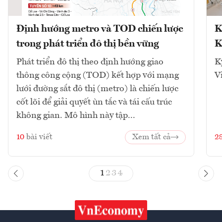
Định hướng metro và TOD chiến lược
K
trong phát triển đô thị bền vững
K
Phát triển đô thị theo định hướng giao
K
thông công cộng (TOD) kết hợp với mạng
V
lưới đường sắt đô thị (metro) là chiến lược
cốt lõi để giải quyết ùn tắc và tái cấu trúc
không gian. Mô hình này tập...
10
bài viết
Xem tất cả
2
1
2
3
4