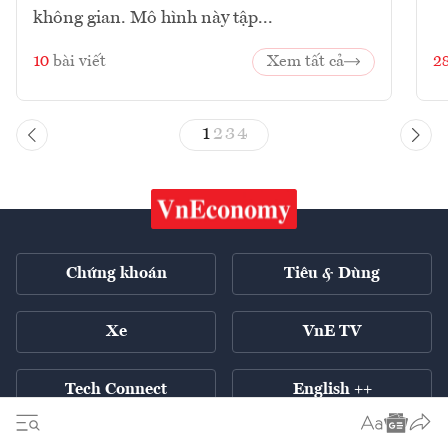
không gian. Mô hình này tập...
10
bài viết
Xem tất cả
2
1
2
3
4
Chứng khoán
Tiêu & Dùng
Xe
VnE TV
Tech Connect
English ++