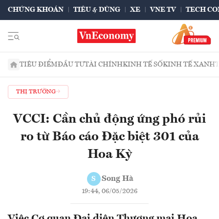
CHỨNG KHOÁN
TIÊU & DÙNG
XE
VNE TV
TECH CO
TIÊU ĐIỂM
ĐẦU TƯ
TÀI CHÍNH
KINH TẾ SỐ
KINH TẾ XANH
THỊ TRƯỜNG
VCCI: Cần chủ động ứng phó rủi
ro từ Báo cáo Đặc biệt 301 của
Hoa Kỳ
Song Hà
S
19:44, 06/05/2026
Việc Cơ quan Đại diện Thương mại Hoa