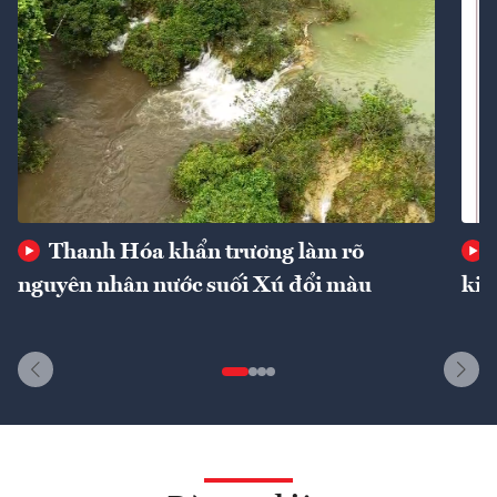
Thanh Hóa khẩn trương làm rõ
nguyên nhân nước suối Xú đổi màu
kin