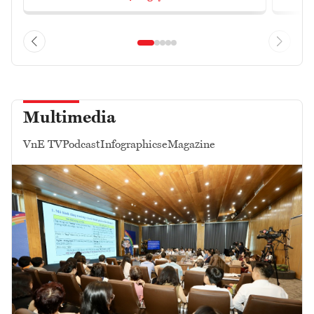
Multimedia
VnE TV
Podcast
Infographics
eMagazine