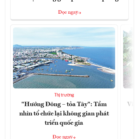
Đọc ngay
Thị trường
"Hướng Đông – tỏa Tây": Tầm
Việt
nhìn tổ chức lại không gian phát
g
triển quốc gia
Đọc ngay