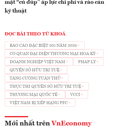
mặt “cú đúp” áp lực chi phí và rào cản
kỹ thuật
ĐỌC BÀI THEO TỪ KHOÁ
BÁO CÁO ĐẶC BIỆT 301 NĂM 2026
CƠ QUAN ĐẠI DIỆN THƯƠNG MẠI HOA KỲ
DOANH NGHIỆP VIỆT NAM
PHÁP LÝ
QUYỀN SỞ HỮU TRÍ TUỆ
TĂNG CƯỜNG TUÂN THỦ
THỰC THI QUYỀN SỞ HỮU TRÍ TUỆ
THƯƠNG MẠI QUỐC TẾ
VCCI
VIỆT NAM BỊ XẾP HẠNG PFC
Mới nhất trên
VnEconomy