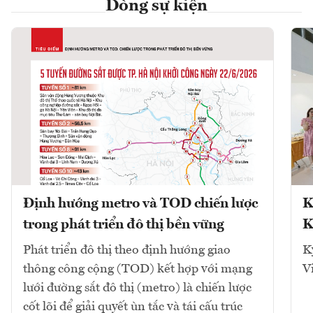
Dòng sự kiện
Định hướng metro và TOD chiến lược
K
trong phát triển đô thị bền vững
K
Phát triển đô thị theo định hướng giao
K
thông công cộng (TOD) kết hợp với mạng
V
lưới đường sắt đô thị (metro) là chiến lược
cốt lõi để giải quyết ùn tắc và tái cấu trúc