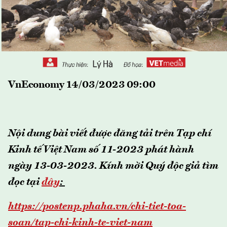
VnEconomy 14/03/2023 09:00
Nội dung bài viết được đăng tải trên Tạp chí
Kinh tế Việt Nam số 11-2023 phát hành
ngày 13-03-2023.
Kính mời Quý độc giả tìm
đọc tại
đây
:
https://postenp.phaha.vn/chi-tiet-toa-
soan/tap-chi-kinh-te-viet-nam