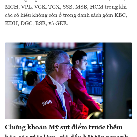
MCH, VPL, VCK, TCX, SSB, MSB, HCM trong khi
các cổ hiếu không còn ở trong danh sách gồm KBC,
KDH, DGC, BSR, và GEE.
Chứng khoán Mỹ sụt điểm trước thềm