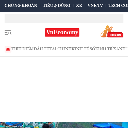
CHỨNG KHOÁN
TIÊU & DÙNG
XE
VNE TV
TECH CO
TIÊU ĐIỂM
ĐẦU TƯ
TÀI CHÍNH
KINH TẾ SỐ
KINH TẾ XANH