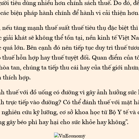
ười tiêu dùng nhiều hơn chính sách thuế. Do đó, đề
 các biện pháp hành chính để hành vi cải thiện hơn
, nếu tăng mạnh thuế suất thuế tiêu thụ đặc biệt th
c giải khát sẽ không thể tồn tại, nền kinh tế Việt
c quá lớn. Bên cạnh đó nên tiếp tục duy trì thuế tươ
p thuế hỗn hợp hay thuế tuyệt đối. Quan điểm của t
a tan, chúng ta tiếp thu cái hay của thế giới như
 thích hợp.
h thuế với đồ uống có đường vì gây ảnh hưởng sức k
h trực tiếp vào đường? Có thể đánh thuế với mặt h
nghiên cứu kỹ lưỡng, cơ sở khoa học từ Bộ Y tế và 
g gây béo phì hay hại cho sức khỏe hay không”.