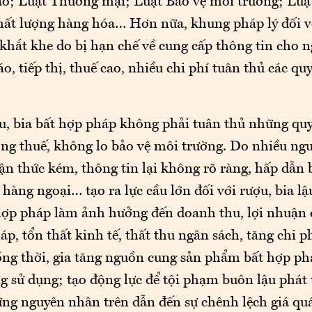
o; Luật Thương mại; Luật Bảo vệ môi trường; Luậ
ất lượng hàng hóa… Hơn nữa, khung pháp lý đối vớ
hắt khe do bị hạn chế về cung cấp thông tin cho n
o, tiếp thị, thuế cao, nhiều chi phí tuân thủ các qu
ợu, bia bất hợp pháp không phải tuân thủ những quy
ng thuế, không lo bảo vệ môi trường. Do nhiều ngư
ận thức kém, thông tin lại không rõ ràng, hấp dẫn 
hàng ngoại… tạo ra lực cầu lớn đối với rượu, bia lậ
 hợp pháp làm ảnh hưởng đến doanh thu, lợi nhuận
p, tổn thất kinh tế, thất thu ngân sách, tăng chi p
ng thời, gia tăng nguồn cung sản phẩm bất hợp ph
g sử dụng; tạo động lực để tội phạm buôn lậu phát t
ng nguyên nhân trên dẫn đến sự chênh lệch giá quá