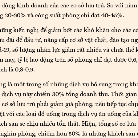
động kinh doanh của các cơ sở lưu trú. So với năm 
g 20-30% và công suất phòng chỉ đạt 40-45%.
ững kiến nghị để giảm bớt các khó khăn cho các cơ
u đãi để đầu tư, nâng cấp cơ sở vật chất, đào tạo n
-19, số lượng nhân lực giảm rất nhiều và chưa thể
 nay, tỷ lệ lao động trên số phòng chỉ đạt được 0,6
ch là 0,8-0,9.
ng là một trong số những dịch vụ bổ sung trong kh
 dịch vụ này chiếm 30% tổng doanh thu. Thời gian 
 cơ sở lưu trú phải giảm giá phòng, nếu tiếp tục ch
iệt với các loại đồ uống trong dịch vụ ăn uống của k
h sạn sẽ chịu nhiều tổn thất. Hiện, tổng số cơ lưu 
 nghìn phòng, chiếm hơn 50% là những khách sạn 