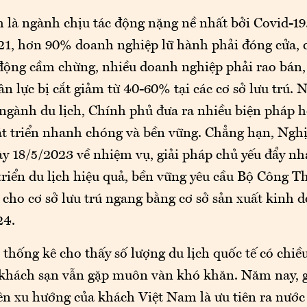
 là ngành chịu tác động nặng nề nhất bởi Covid-19.
1, hơn 90% doanh nghiệp lữ hành phải đóng cửa, c
 động cầm chừng, nhiều doanh nghiệp phải rao bán, 
n lực bị cắt giảm từ 40-60% tại các cơ sở lưu trú.
ngành du lịch, Chính phủ đưa ra nhiều biện pháp h
t triển nhanh chóng và bền vững. Chẳng hạn, Nghị
 18/5/2023 về nhiệm vụ, giải pháp chủ yếu đẩy nh
triển du lịch hiệu quả, bền vững yêu cầu Bộ Công T
 cho cơ sở lưu trú ngang bằng cơ sở sản xuất kinh 
24.
 thống kê cho thấy số lượng du lịch quốc tế có chi
hách sạn vẫn gặp muôn vàn khó khăn. Năm nay, g
ên xu hướng của khách Việt Nam là ưu tiên ra nước 