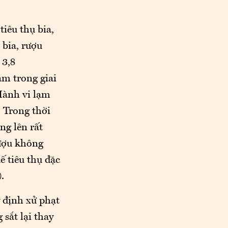
tiêu thụ bia,
 bia, rượu
 3,8
ăm trong giai
Hành vi lạm
. Trong thời
ng lên rất
rượu không
ế tiêu thụ đặc
.
 định xử phạt
sắt lại thay