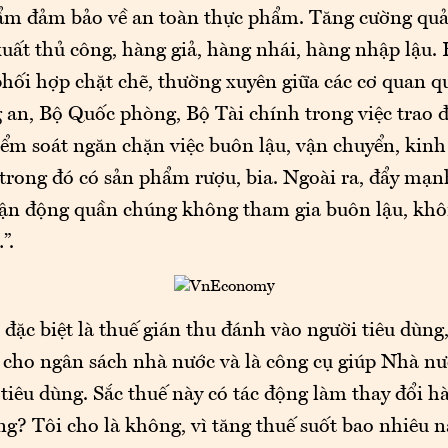
m đảm bảo về an toàn thực phẩm. Tăng cường quản
xuất thủ công, hàng giả, hàng nhái, hàng nhập lậu.
phối hợp chặt chẽ, thường xuyên giữa các cơ quan q
 an, Bộ Quốc phòng, Bộ Tài chính trong việc trao đ
kiểm soát ngăn chặn việc buôn lậu, vận chuyển, kin
 trong đó có sản phẩm rượu, bia. Ngoài ra, đẩy mạn
vận động quần chúng không tham gia buôn lậu, khôn
”.
 đặc biệt là thuế gián thu đánh vào người tiêu dùng,
 cho ngân sách nhà nước và là công cụ giúp Nhà nướ
tiêu dùng. Sắc thuế này có tác động làm thay đổi h
ng? Tôi cho là không, vì tăng thuế suốt bao nhiêu