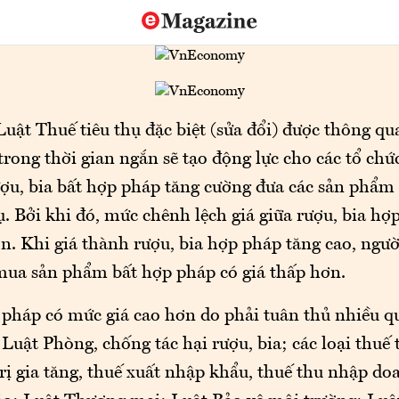
uật Thuế tiêu thụ đặc biệt (sửa đổi) được thông qua
trong thời gian ngắn sẽ tạo động lực cho các tổ chứ
ợu, bia bất hợp pháp tăng cường đưa các sản phẩm 
ụ. Bởi khi đó, mức chênh lệch giá giữa rượu, bia hợ
n. Khi giá thành rượu, bia hợp pháp tăng cao, ngườ
mua sản phẩm bất hợp pháp có giá thấp hơn.
 pháp có mức giá cao hơn do phải tuân thủ nhiều q
Luật Phòng, chống tác hại rượu, bia; các loại thuế 
 trị gia tăng, thuế xuất nhập khẩu, thuế thu nhập d