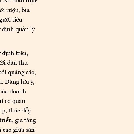
t An toàn thực
i rượu, bia
gười tiêu
y định quản lý
 định trên,
ời dân thu
bởi quảng cáo,
u. Đáng lưu ý,
 của doanh
hí cơ quan
áp, thúc đẩy
riển, gia tăng
 cao giữa sản