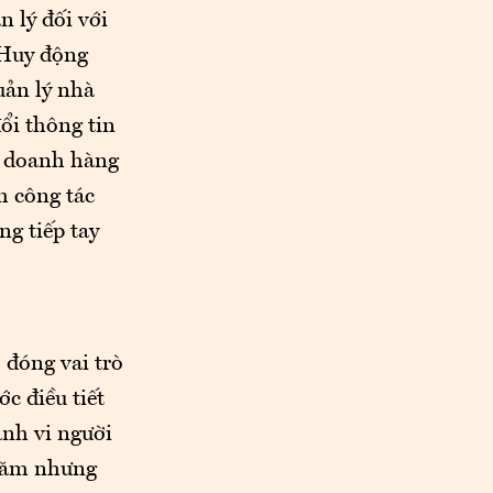
 lý đối với
 Huy động
uản lý nhà
ổi thông tin
h doanh hàng
h công tác
g tiếp tay
 đóng vai trò
c điều tiết
ành vi người
 năm nhưng