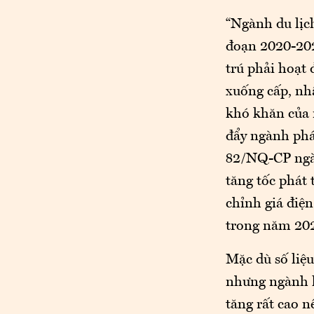
“Ngành du lịch
đoạn 2020-202
trú phải hoạt
xuống cấp, nhâ
khó khăn của 
đẩy ngành phá
82/NQ-CP ngày
tăng tốc phát 
chỉnh giá điện
trong năm 20
Mặc dù số liệu
nhưng ngành k
tăng rất cao n