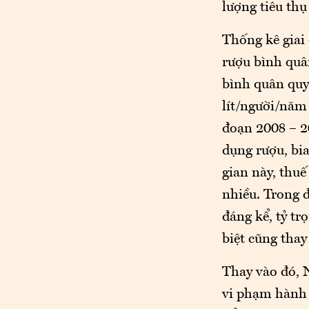
lượng tiêu th
Thống kê giai 
rượu bình quân
bình quân quy 
lít/người/năm 
đoạn 2008 – 2
dụng rượu, bia
gian này, thuế
nhiều. Trong đ
đáng kể, tỷ tr
biệt cũng tha
Thay vào đó, 
vi phạm hành 