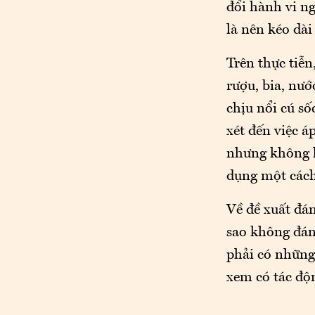
đổi hành vi ng
là nên kéo dài
Trên thực tiễn
rượu, bia, nướ
chịu nổi cú số
xét đến việc á
nhưng không hò
dụng một cách
Về đề xuất đán
sao không đán
phải có những 
xem có tác độn