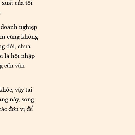
 xuất của tôi
.
ì doanh nghiệp
 Nam cũng không
ng đối, chưa
ôi là hội nhập
ng cần vận
hỏe, vậy tại
àng này, song
các đơn vị để