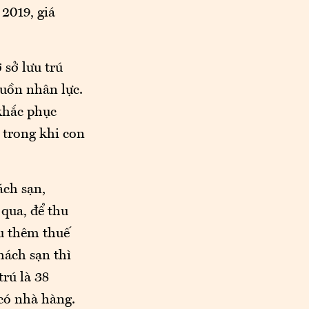
2019, giá
 sở lưu trú
guồn nhân lực.
 khắc phục
, trong khi con
ách sạn,
qua, để thu
ịu thêm thuế
hách sạn thì
trú là 38
có nhà hàng.