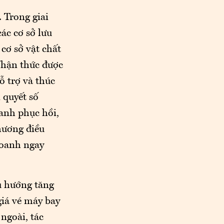
 Trong giai
ác cơ sở lưu
cơ sở vật chất
 Nhận thức được
ỗ trợ và thúc
 quyết số
anh phục hồi,
hương điều
doanh ngay
ều hướng tăng
iá vé máy bay
ngoài, tác