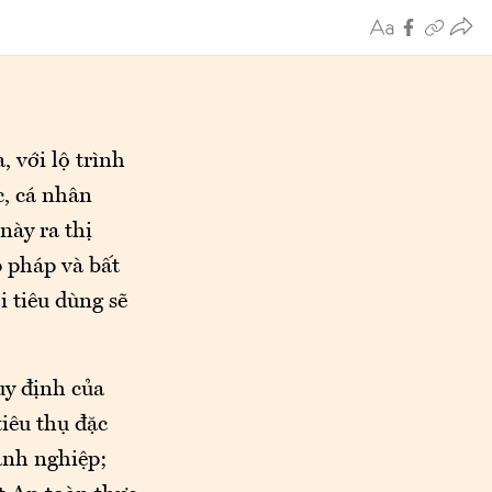
, với lộ trình
c, cá nhân
này ra thị
p pháp và bất
i tiêu dùng sẽ
uy định của
tiêu thụ đặc
oanh nghiệp;