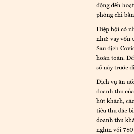
động đến hoạt 
phòng chỉ bằn
Hiệp hội có nh
như: vay vốn ư
Sau dịch Covid
hoàn toàn. Đến
số này trước dị
Dịch vụ ăn uố
doanh thu của
hút khách, các
tiêu thụ đặc b
doanh thu khác
nghìn với 780