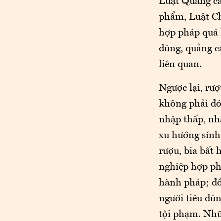
Luật Quảng cá
phẩm, Luật Ch
hợp pháp quá k
dùng, quảng cá
liên quan.
Ngược lại, rư
không phải đó
nhập thấp, nh
xu hướng sính 
rượu, bia bất
nghiệp hợp phá
hành pháp; đồ
người tiêu dùn
tội phạm. Nhữ