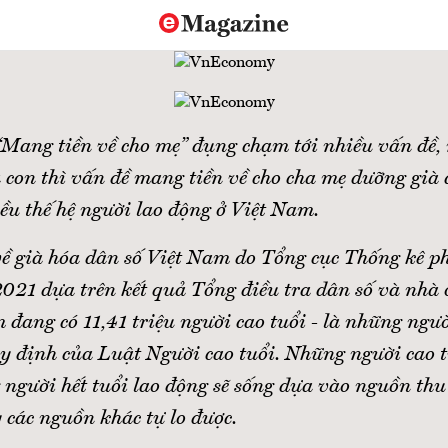
Mang tiền về cho mẹ” đụng chạm tới nhiều vấn đề, 
 con thì vấn đề mang tiền về cho cha mẹ dưỡng già 
ều thế hệ người lao động ở Việt Nam.
về già hóa dân số Việt Nam do Tổng cục Thống kê p
021 dựa trên kết quả Tổng điều tra dân số và nhà 
đang có 11,41 triệu người cao tuổi - là những ngườ
uy định của Luật Người cao tuổi. Những người cao t
 người hết tuổi lao động sẽ sống dựa vào nguồn thu
 các nguồn khác tự lo được.