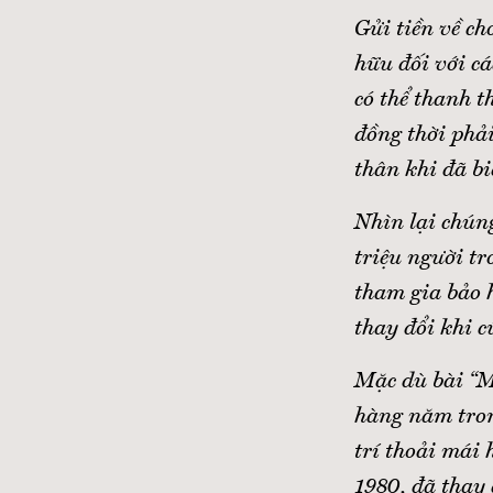
Gửi tiền về ch
hữu đối với cá
có thể thanh t
đồng thời phải
thân khi đã bi
Nhìn lại chún
triệu người tr
tham gia bảo 
thay đổi khi c
Mặc dù bài “Ma
hàng năm tron
trí thoải mái 
1980, đã thay 