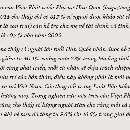
u của Viện Phát triển Phụ nữ Hàn Quốc (https//eng
014 cho thấy chỉ có 31,7% số người được khảo sát c
ệt là con trai) cần hỗ trợ cha mẹ về tài chính và tì
ỷ lệ 70,7% vào năm 2002.
cho thấy số người lớn tuổi Hàn Quốc nhận được hỗ t
ã giảm từ 40,1% xuống mức 23% trong khoảng thời
ội càng phát triển, mỗi cá nhân sẽ chịu trách nhiệ
hưu trí của bản thân, điều này không phải là mới 
 ra tại Việt Nam. Các thay đổi trong Luật Bảo hiể
u hướng này. Trong nghiên cứu nêu trên của Viện Ph
ũng cho thấy số lượng người Hàn cho rằng mỗi cá 
n khi về hưu đã tăng từ 9,6% lên 16,6% trong giai