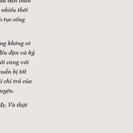
của bản thân
 nhiều thời
p tục cống
ũng không có
 đều đặn và kỷ
ời cùng với
huẩn bị tốt
 chi trả của
guyện.
ẹ. Và thật