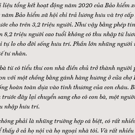
i liệu tổng kết hoạt động năm 2020 của Bảo hiểm xã
 năm Bảo hiểm xã hội chi trả lương hưu và trợ cấp
ước cho trên 3,2 triệu người. Như vậy bằng phép tí
ên 8,2 triệu người cao tuổi không có thu nhập từ lư
i tự lo cho đời sống hưu trí. Phần lớn những người
ế tư nhân.
 bà từ cô tiểu thư con nhà điền chủ trở thành người
on với một chồng bằng gánh hàng hương ở cửa ch
sống hoàn toàn dựa vào tình thương của con cháu. B
 trước đây lại chuyển sang cho cô con bà, một người
u nhập hưu trí.
hông phải là những trường hợp cá biệt, có rất nhiề
ể thấy ở cả họ nội và họ ngoại nhà tôi. Và rất nhiề