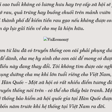
i cao tuổi không có lương hưu hay trợ cấp xã hội sẽ
 rau, quả trứng hay buồng chuối trên mảnh vườn 
i thành phố để kiếm tiền rau gạo nếu không được c
 áp lực gửi tiền về cho mẹ là hiện hữu.
am từ lâu đã có truyền thống con cái phải phụng d
 để dành, cha mẹ hy sinh cho con cái để mong có đượ
iều này đang thay đổi. Tôi không tìm được các ngh
phụng dưỡng cha mẹ khi lớn tuổi riêng cho Việt Na
i Hàn Quốc – Một xã hội có rất nhiều điểm tương đồ
uyền thống nói trên - có thể cho thấy bức tranh. M
ệ thống bảo hiểm xã hội quốc gia tại Hàn Quốc đượ
bốn năm trước khi hệ thống tại Việt Nam ra đời.