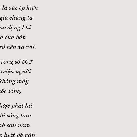
 là sức ép hiện
già chúng ta
lao động khi
ià của bản
rở nên xa vời.
rong số 50,7
 triệu người
h không mấy
uộc sống.
ược phát lại
đời sống hưu
inh sau năm
p luật và vận