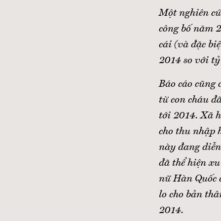
Một nghiên cứ
công bố năm 2
cái (và đặc bi
2014 so với t
Báo cáo cũng 
từ con cháu đ
tới 2014. Xã h
cho thu nhập 
này đang diễn
đã thể hiện x
nữ Hàn Quốc c
lo cho bản thâ
2014.