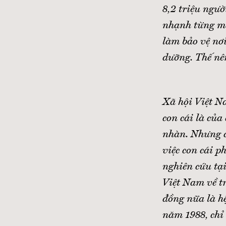
8,2 triệu ngườ
nhạnh từng mớ
làm bảo vệ nơ
dưỡng. Thế nên
Xã hội Việt N
con cái là của
nhàn. Nhưng đ
việc con cái 
nghiên cứu tạ
Việt Nam về tr
đồng nữa là h
năm 1988, chỉ 