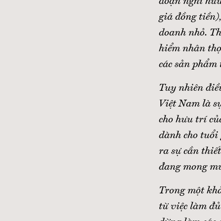
đoạn nghỉ hưu 
giá đồng tiền)
doanh nhỏ. Th
hiểm nhân thọ
các sản phẩm t
Tuy nhiên điều
Việt Nam là sự
cho hưu trí củ
dành cho tuổi
ra sự cần thiế
đang mong muố
Trong một khả
từ việc làm đủ