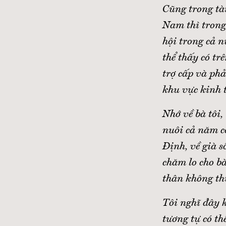
Cũng trong tà
Nam thì trong
hội trong cả n
thể thấy có tr
trợ cấp và phả
khu vực kinh t
Nhớ về bà tôi,
nuôi cả năm c
Định, về già 
chăm lo cho bà
thân không th
Tôi nghĩ đây k
tương tự có th