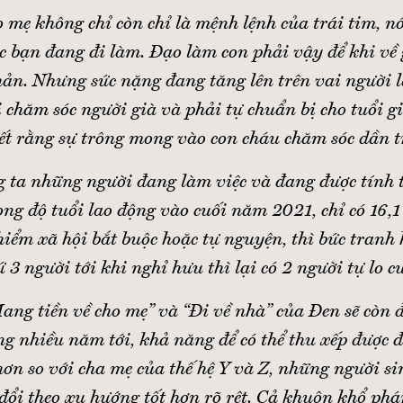
o mẹ không chỉ còn chỉ là mệnh lệnh của trái tim, nó
c bạn đang đi làm. Đạo làm con phải vậy để khi về 
hản. Nhưng sức nặng đang tăng lên trên vai người 
 chăm sóc người già và phải tự chuẩn bị cho tuổi g
ết rằng sự trông mong vào con cháu chăm sóc dần t
g ta những người đang làm việc và đang được tính t
ong độ tuổi lao động vào cuối năm 2021, chỉ có 16,1
hiểm xã hội bắt buộc hoặc tự nguyện, thì bức tran
ứ 3 người tới khi nghỉ hưu thì lại có 2 người tự lo c
ng tiền về cho mẹ” và “Đi về nhà” của Đen sẽ còn đ
g nhiều năm tới, khả năng để có thể thu xếp được 
hơn so với cha mẹ của thế hệ Y và Z, những người s
đổi theo xu hướng tốt hơn rõ rệt. Cả khuôn khổ phá