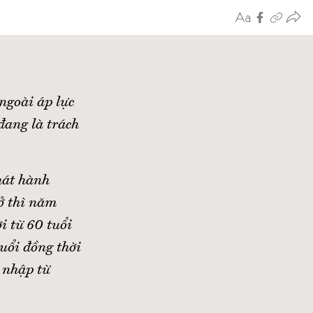
ngoài áp lực
đang là trách
hát hành
ở thì năm
i từ 60 tuổi
uổi đồng thời
 nhập từ