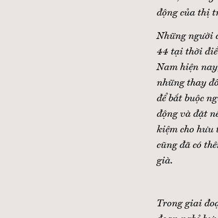
động của thị 
Những người củ
44 tại thời đi
Nam hiện nay,
những thay đổ
để bắt buộc ng
động và đặt nề
kiệm cho hưu t
cũng đã có thê
già.
Trong giai đoạ