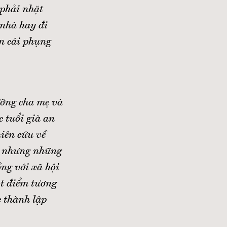
 phải nhặt
nhà hay đi
on cái phụng
ưỡng cha mẹ và
c tuổi già an
iên cứu về
m, nhưng những
ng với xã hội
ột điểm tương
c thành lập