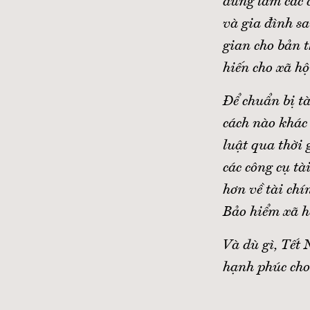
dừng làm các c
và gia đình sa
gian cho bản t
hiến cho xã hộ
Để chuẩn bị t
cách nào khác 
luật qua thời 
các công cụ tà
hơn về tài chí
Bảo hiểm xã hộ
Và dù gì, Tết
hạnh phúc cho