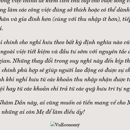
ông việc chính để kiếm tiền chu cấp cho cuộc sống 
ng làm các công việc đúng sở thích hoặc có thể dành
hân và gia đình hơn (cùng với thu nhập ít hơn), tiế
i.
ài chính cho nghỉ hưu theo bất kỳ định nghĩa nào c
ngoài việc tiết kiệm và đầu tư sớm với nguyên tắc
gian. Những thay đổi trong suy nghĩ này đến kịp th
i chính phù hợp sẽ giúp người lao động có được sự c
nh khi nghỉ hưu từ các khoản thu nhập nhận được từ
i hay từ các khoản chi trả từ các quỹ hưu trí tự n
 Nhâm Dần này, ai cũng muốn có tiền mang về cho M
 những ai còn Mẹ để làm điều ấy!