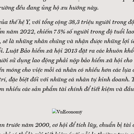
trường đều đang ủng hộ xu hướng này.
a thế hệ Y, với tổng cộng 38,3 triệu người trong độ
ểm năm 2022, chiếm 75% số người trong độ tuổi lao
 sẽ là những nhân chứng và nhận được những lợi íc
i. Luật Bảo hiểm xã hội 2013 đặt ra các khuôn khổ
ười sử dụng lao động phải nộp bảo hiểm xã hội cho
n móng cho việc mỗi cá nhân có nhiều hơn các lựa c
rí, đặc biệt đối với những cá nhân tự kinh doanh. 
m nhiều các sản phẩm tài chính để tiết kiệm và đầu
n trước năm 2000, cơ hội để tích lũy, chuẩn bị tài 