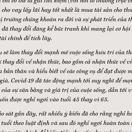
chỉ có thể là gửi tiết kiệm (với nỗi lo thường trực 
, cho vay lấy lãi hay tốt nhất là mua tài sản cho th
ị trường chứng khoán ra đời và sự phát triển của t
 đã thay đổi đáng kể bức tranh khi mang lại cơ hội
ài chính để tích lũy.
 sẽ làm thay đổi mạnh mẽ cuộc sống hưu trí của thế
 thay đổi về nhận thức, bao gồm cả nhận thức về vi
a bản thân và hiểu biết về các công cụ để đạt được m
 già. Covid-19 đã tác động mạnh tới suy nghĩ để mọ
t của sự cân bằng và giá trị của cuộc sống, dẫn tới v
n được nghỉ ngơi vào tuổi 45 thay vì 65.
o sát gần đây, rất nhiều ý kiến đã cho rằng nghỉ h
 tuổi theo luật định và sau đó nghỉ ngơi hoàn toàn 