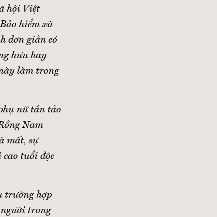
 hội Việt
 Bảo hiểm xã
nh đơn giản có
ơng hưu hay
 này làm trong
 phụ nữ tần tảo
ợ Rồng Nam
à mất, sự
 cao tuổi độc
u trường hợp
u người trong