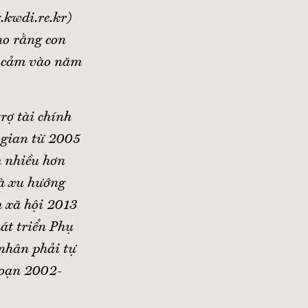
.kwdi.re.kr)
ho rằng con
nh cảm vào năm
rợ tài chính
 gian từ 2005
m nhiều hơn
và xu hướng
m xã hội 2013
át triển Phụ
nhân phải tự
 đoạn 2002-