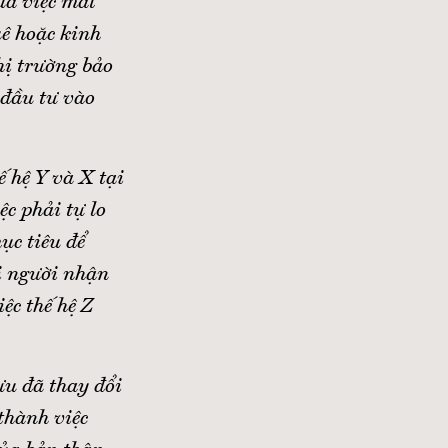
của việc mất
uê hoặc kinh
hị trường bảo
 đầu tư vào
 hệ Y và X tại
ệc phải tự lo
ục tiêu để
i người nhận
iệc thế hệ Z
ưu đã thay đổi
thành việc