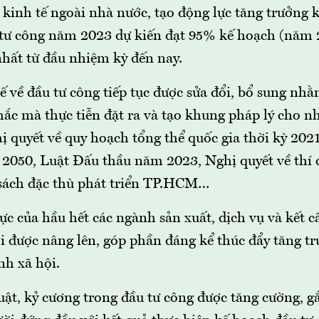
 kinh tế ngoài nhà nước, tạo động lực tăng trưởng k
tư công năm 2023 dự kiến đạt 95% kế hoạch (năm 
nhất từ đầu nhiệm kỳ đến nay.
ế về đầu tư công tiếp tục được sửa đổi, bổ sung nh
ắc mà thực tiễn đặt ra và tạo khung pháp lý cho n
ị quyết về quy hoạch tổng thể quốc gia thời kỳ 202
2050, Luật Đấu thầu năm 2023, Nghị quyết về thí
 sách đặc thù phát triển TP.HCM…
ực của hầu hết các ngành sản xuất, dịch vụ và kết c
ội được nâng lên, góp phần đáng kể thúc đẩy tăng tr
nh xã hội.
uật, kỷ cương trong đầu tư công được tăng cường, g