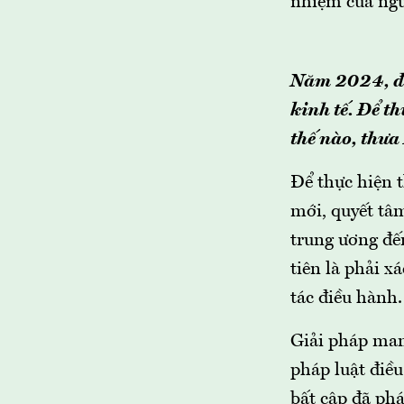
nhiệm của ngư
Năm 2024, đầu
kinh tế. Để t
thế nào, thưa
Để thực hiện 
mới, quyết tâm
trung ương đến
tiên là phải x
tác điều hành.
Giải pháp mang
pháp luật điều
bất cập đã ph