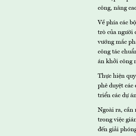
công, nâng cao
Về phía các bộ
trò của người 
vướng mắc phát
công tác chuẩn
án khởi công 
Thực hiện quyế
phê duyệt các
triển các dự á
Ngoài ra, cần 
trong việc giá
đến giải phóng