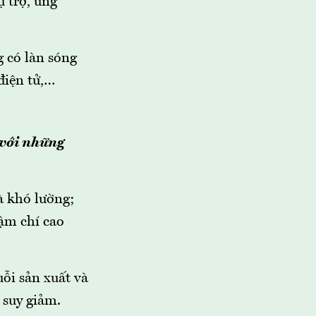
ụ trợ, ứng
 có làn sóng
điện tử,…
 với những
và khó lường;
ậm chí cao
uỗi sản xuất và
 suy giảm.