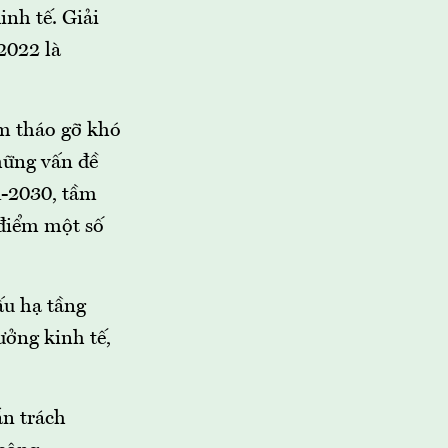
inh tế. Giải
2022 là
ằm tháo gỡ khó
hững vấn đề
1-2030, tầm
 điểm một số
ấu hạ tầng
ưởng kinh tế,
ắn trách