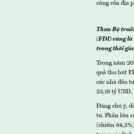
công của địa 
Thưa Bộ trưởn
(FDI) cũng là
trong thời gi
Trong năm 202
quả thu hút F
các nhà đầu tư
23,18 tỷ USD,
Đáng chú ý, dò
tư. Phần lớn c
(chiếm 64,2%)