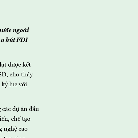
 nước ngoài
hu hút FDI
ạt được kết
SD, cho thấy
kỷ lục với
g các dự án đầu
iến, chế tạo
g nghệ cao