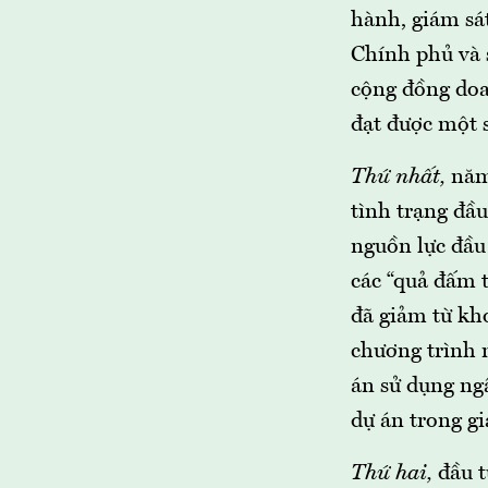
hành, giám sát
Chính phủ và s
cộng đồng doa
đạt được một s
Thứ nhất,
năm
tình trạng đầu
nguồn lực đầu 
các “quả đấm t
đã giảm từ kh
chương trình 
án sử dụng ng
dự án trong g
Thứ hai,
đầu t