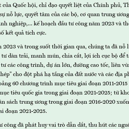
 của Quốc hội, chỉ đạo quyết liệt của Chính phủ, 
ự nỗ lực, quyết tâm của các bộ, cơ quan trung ương
nh nghiệp,… kế hoạch đầu tư công năm 2023 và thờ
ố kết quả tích cực.
 2023 và trong suốt thời gian qua, chúng ta đã nỗ 
 tư dàn trải, manh mún, chia cắt, lợi ích cục bộ để 
tư các công trình, dự án lớn, đường cao tốc, liên v
hép” cho đột phá hạ tầng của đất nước và các địa p
oảng 60 chương trình mục tiêu giai đoạn 2011-2015
mục tiêu quốc gia trong giai đoạn 2021-2025; từ kh
ân sách trung ương trong giai đoạn 2016-2020 xuốn
iai đoạn 2021-2025.
ư công đã phát huy vai trò dẫn dắt, thu hút các ngu