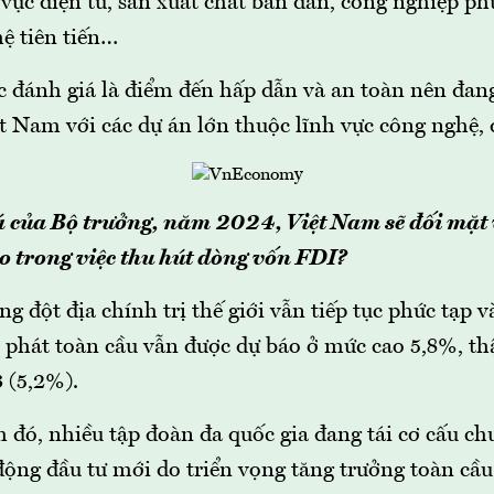
 vực điện tử, sản xuất chất bán dẫn, công nghiệp ph
ệ tiên tiến…
 đánh giá là điểm đến hấp dẫn và an toàn nên đang
t Nam với các dự án lớn thuộc lĩnh vực công nghệ, 
á của Bộ trưởng, năm 2024, Việt Nam sẽ đối mặt
o trong việc thu hút dòng vốn FDI?
 đột địa chính trị thế giới vẫn tiếp tục phức tạp 
 phát toàn cầu vẫn được dự báo ở mức cao 5,8%, th
 (5,2%).
 đó, nhiều tập đoàn đa quốc gia đang tái cơ cấu ch
động đầu tư mới do triển vọng tăng trưởng toàn cầu