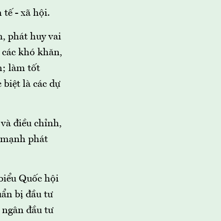
tế - xã hội.
, phát huy vai
ỡ các khó khăn,
m; làm tốt
biệt là các dự
 và điều chỉnh,
y mạnh phát
 biểu Quốc hội
ẩn bị đầu tư
i ngân đầu tư