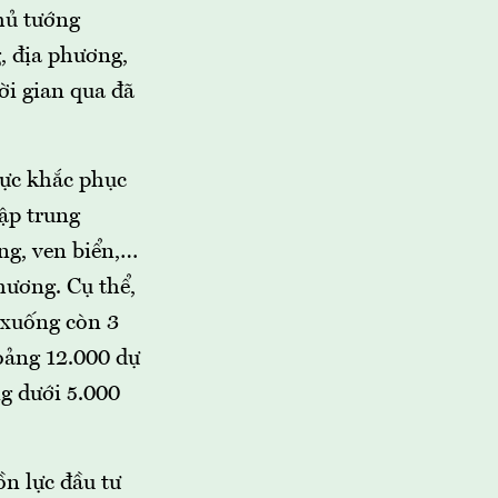
Thủ tướng
, địa phương,
i gian qua đã
lực khắc phục
tập trung
ùng, ven biển,…
hương. Cụ thể,
 xuống còn 3
oảng 12.000 dự
g dưới 5.000
ồn lực đầu tư