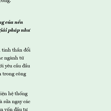
công.
ng của nền
giải pháp như
 tinh thần đổi
ác ngành từ
ới yêu cầu đầu
n trong công
hiện hệ thống
à sửa ngay các
ân vốn đầu tư