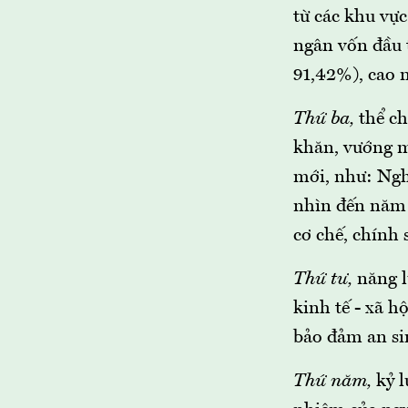
từ các khu vực
ngân vốn đầu 
91,42%), cao 
Thứ ba,
thể ch
khăn, vướng m
mới, như: Ngh
nhìn đến năm 
cơ chế, chính
Thứ tư,
năng l
kinh tế - xã h
bảo đảm an si
Thứ năm,
kỷ l