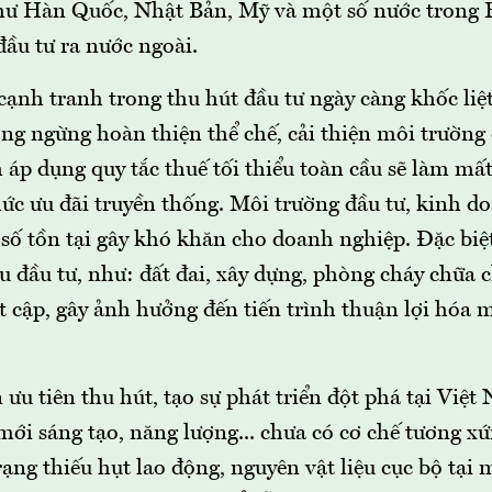
hư Hàn Quốc, Nhật Bản, Mỹ và một số nước trong
ầu tư ra nước ngoài.
cạnh tranh trong thu hút đầu tư ngày càng khốc liệt
g ngừng hoàn thiện thể chế, cải thiện môi trường đ
 áp dụng quy tắc thuế tối thiểu toàn cầu sẽ làm mất 
ức ưu đãi truyền thống. Môi trường đầu tư, kinh do
ố tồn tại gây khó khăn cho doanh nghiệp. Đặc biệt
u đầu tư, như: đất đai, xây dựng, phòng cháy chữa 
t cập, gây ảnh hưởng đến tiến trình thuận lợi hóa 
ưu tiên thu hút, tạo sự phát triển đột phá tại Việ
mới sáng tạo, năng lượng... chưa có cơ chế tương x
rạng thiếu hụt lao động, nguyên vật liệu cục bộ tại