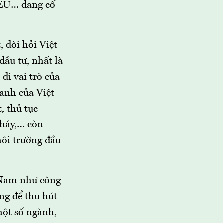
 EU… đang cố
, đòi hỏi Việt
ầu tư, nhất là
đi vai trò của
anh của Việt
, thủ tục
cháy,… còn
môi trường đầu
t Nam như công
ứng để thu hút
 một số ngành,