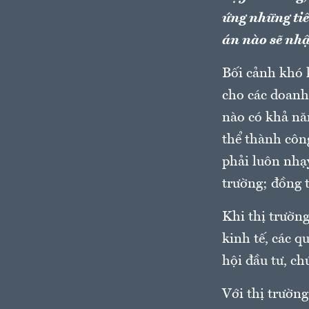
ứng những tiê
án nào sẽ nhậ
Bối cảnh khó 
cho các doanh 
nào có khả nă
thể thành công
phải luôn nhạy
trường; đồng 
Khi thị trườn
kinh tế, các q
hội đầu tư, ch
Với thị trường