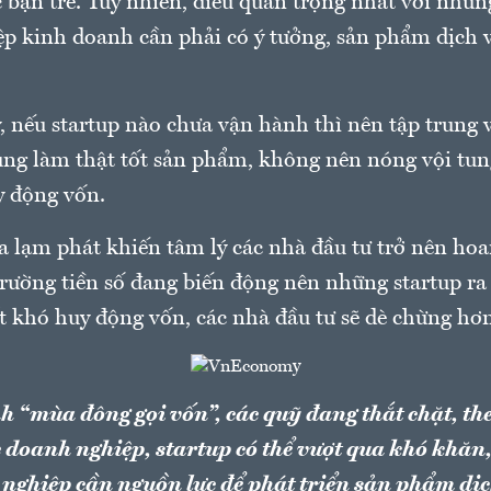
 bạn trẻ. Tuy nhiên, điều quan trọng nhất với nhữn
ệp kinh doanh cần phải có ý tưởng, sản phẩm dịch 
.
, nếu startup nào chưa vận hành thì nên tập trung 
rung làm thật tốt sản phẩm, không nên nóng vội tun
y động vốn.
 lạm phát khiến tâm lý các nhà đầu tư trở nên ho
trường tiền số đang biến động nên những startup ra
t khó huy động vốn, các nhà đầu tư sẽ dè chừng hơ
h “mùa đông gọi vốn”, các quỹ đang thắt chặt, th
c doanh nghiệp, startup có thể vượt qua khó khăn,
nghiệp cần nguồn lực để phát triển sản phẩm dịc