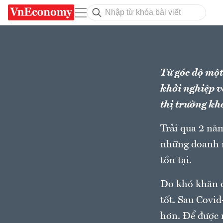
Từ góc độ một
khởi nghiệp v
thị trường k
Trải qua 2 năm
những doanh n
tồn tại.
Do khó khăn c
tốt. Sau Covid
hơn. Để được 