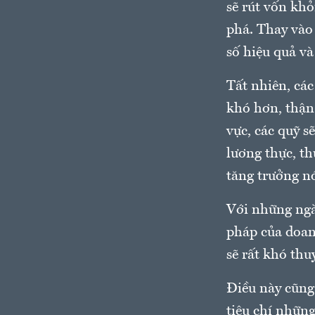
sẽ rút vốn kh
phá. Thay vào
số hiệu quả và
Tất nhiên, các
khó hơn, thận
vực, các quỹ s
lương thực, t
tăng trưởng n
Với những ngà
pháp của doan
sẽ rất khó thu
Điều này cũng 
tiêu chí những