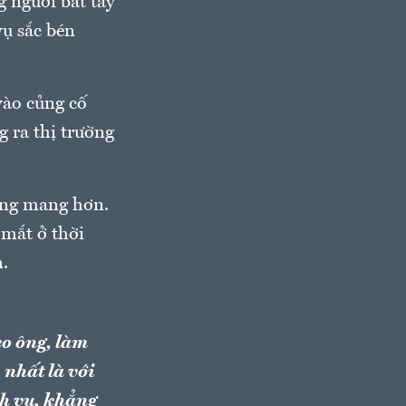
g người bắt tay
vụ sắc bén
vào củng cố
g ra thị trường
ang mang hơn.
 mắt ở thời
n.
eo ông, làm
 nhất là với
h vụ, khẳng