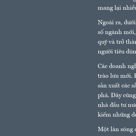
mang lại nhiề
Ngoài ra, dưới
số ngành mới,
quỹ và trở th
người tiêu dùn
Các doanh ngh
trào lưu mới. 
sản xuất các s
phá. Đây cũng
nhà đầu tư nướ
kiếm những do
Một làn sóng đ