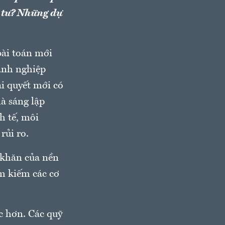
u tư? Những dự
bài toán mới
oanh nghiệp
i quyết mới có
à sáng lập
h tế, môi
rủi ro.
 khăn của nền
ìm kiếm các cơ
ọc hơn. Các quỹ