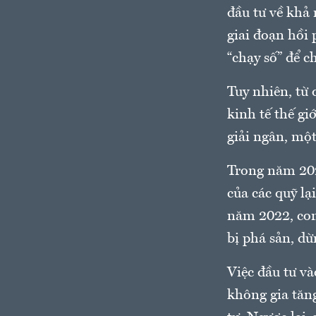
đầu tư về khả 
giai đoạn hồi 
“chạy số” để c
Tuy nhiên, từ 
kinh tế thế gi
giải ngân, một
Trong năm 202
của các quỹ lạ
năm 2022, con
bị phá sản, dừ
Việc đầu tư và
không gia tăn