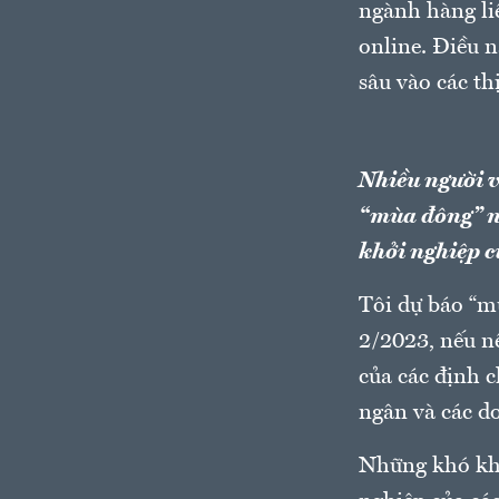
ngành hàng li
online. Điều n
sâu vào các th
Nhiều người v
“mùa đông” nà
khởi nghiệp c
Tôi dự báo “m
2/2023, nếu nề
của các định c
ngân và các d
Những khó khă