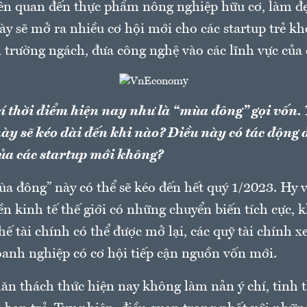
ên quan đến thực phẩm nông nghiệp hữu cơ, làm đẹ
ày sẽ mở ra nhiều cơ hội mới cho các startup trẻ k
ị trường ngách, đưa công nghệ vào các lĩnh vực của
í thời điểm hiện nay như là “mùa đông” gọi vốn.
y sẽ kéo dài đến khi nào? Điều này có tác động 
ủa các startup mới không?
ùa đông” này có thể sẽ kéo đến hết quý 1/2023. Hy 
n kinh tế thế giới có những chuyển biến tích cực, 
hế tài chính có thể được mở lại, các quỹ tài chính x
oanh nghiệp có cơ hội tiếp cận nguồn vốn mới.
n thách thức hiện nay không làm nản ý chí, tinh 