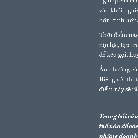
nghiệp của các
vào khởi nghi
hơn, tinh hơn
Thời điểm này
nội lực, tập t
để kêu gọi, hu
Ảnh hưởng của
Riêng với thị 
điểm này sẽ rấ
Trong bối cản
thế nào để cá
những doanh 