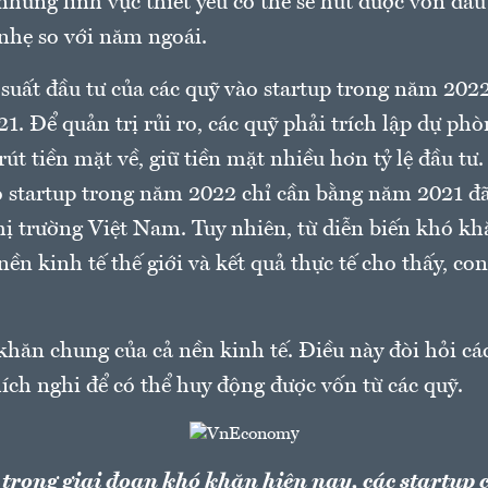
 những lĩnh vực thiết yếu có thể sẽ hút được vốn đầ
 nhẹ so với năm ngoái.
 suất đầu tư của các quỹ vào startup trong năm 202
1. Để quản trị rủi ro, các quỹ phải trích lập dự phò
 rút tiền mặt về, giữ tiền mặt nhiều hơn tỷ lệ đầu t
o startup trong năm 2022 chỉ cần bằng năm 2021 đ
thị trường Việt Nam. Tuy nhiên, từ diễn biến khó k
 nền kinh tế thế giới và kết quả thực tế cho thấy, co
 khăn chung của cả nền kinh tế. Điều này đòi hỏi c
ích nghi để có thể huy động được vốn từ các quỹ.
 trong giai đoạn khó khăn hiện nay, các startup