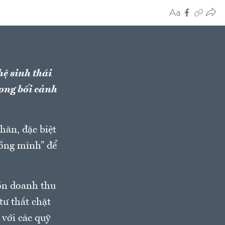
hệ sinh thái
ong bối cảnh
hăn, đặc biệt
gồng mình” để
ồn doanh thu
tư thắt chặt
với các quỹ