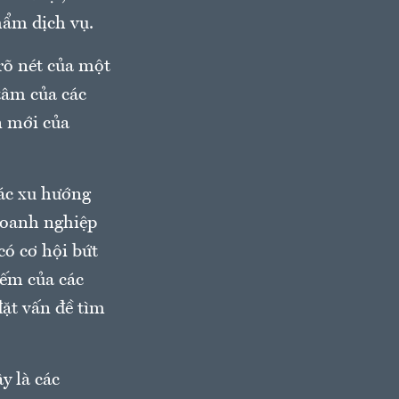
hẩm dịch vụ.
 rõ nét của một
tâm của các
n mới của
ác xu hướng
 doanh nghiệp
có cơ hội bứt
iếm của các
đặt vấn đề tìm
y là các