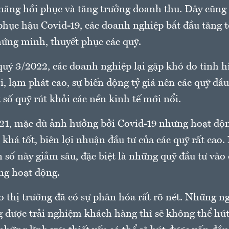
năng hồi phục và tăng trưởng doanh thu. Đây cũng l
phục hậu Covid-19, các doanh nghiệp bắt đầu tăng 
hứng minh, thuyết phục các quỹ.
quý 3/2022, các doanh nghiệp lại gặp khó do tình h
ới, lạm phát cao, sự biến động tỷ giá nên các quỹ đầu
 số quỹ rút khỏi các nền kinh tế mới nổi.
1, mặc dù ảnh hưởng bởi Covid-19 nhưng hoạt độ
i khá tốt, biên lợi nhuận đầu tư của các quỹ rất cao
 số này giảm sâu, đặc biệt là những quỹ đầu tư và
ng hoạt động.
o thị trường đã có sự phân hóa rất rõ nét. Những n
g được trải nghiệm khách hàng thì sẽ không thể hú