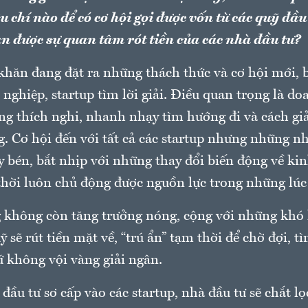
u chí nào để có cơ hội gọi được vốn từ các quỹ đầ
n được sự quan tâm rót tiền của các nhà đầu tư?
khăn đang đặt ra những thách thức và cơ hội mới, 
nghiệp, startup tìm lời giải. Điều quan trọng là d
ng thích nghi, nhanh nhạy tìm hướng đi và cách giả
. Cơ hội đến với tất cả các startup nhưng những nh
 bén, bắt nhịp với những thay đổi biến động về kin
thời luôn chủ động được nguồn lực trong những lúc 
g không còn tăng trưởng nóng, cộng với những khó
uỹ sẽ rút tiền mặt về, “trú ẩn” tạm thời để chờ đợi, t
ứ không vội vàng giải ngân.
 đầu tư sơ cấp vào các startup, nhà đầu tư sẽ chắt l