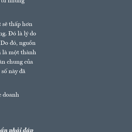
u tư nhưng
2 sẽ thấp hơn
ng. Đó là lý do
ư. Do đó, nguồn
ã là một thành
hăn chung của
n số này đã
ác doanh
 cần phải đáp