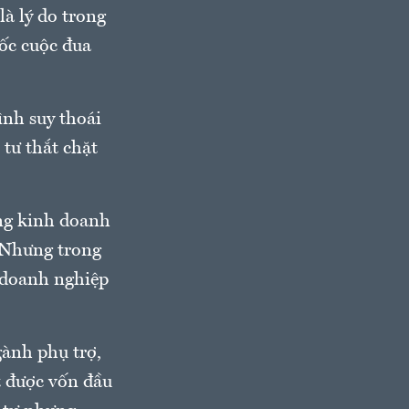
à lý do trong
tốc cuộc đua
ình suy thoái
 tư thắt chặt
ng kinh doanh
. Nhưng trong
o doanh nghiệp
gành phụ trợ,
t được vốn đầu