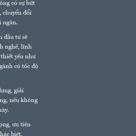
ông có sự bứt
, chuyển đổi
i ngân.
n đầu tư sẽ
h nghề, lĩnh
 thiết yếu như
gành có tốc độ
ụng, giải
ùng, nếu không
này.
ọng, ưu tiên
hác biệt,