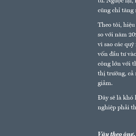
tư. Ngược lại,
cũng chỉ tăng
Theo tôi, hiệu
so với năm 202
vì sao các quỹ
vốn đầu tư và
công lớn với 
thị trường, cả
giảm.
Đây sẽ là khó
nghiệp phải th
Vậy theo ông,