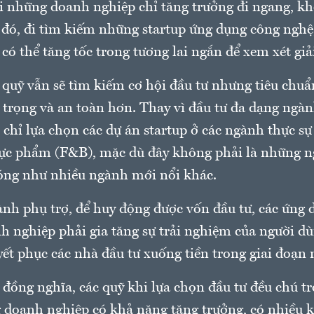
ỏi những doanh nghiệp chỉ tăng trưởng đi ngang, kh
 đó, đi tìm kiếm những startup ứng dụng công nghệ
 có thể tăng tốc trong tương lai ngắn để xem xét giả
 quỹ vẫn sẽ tìm kiếm cơ hội đầu tư nhưng tiêu chuẩ
 trọng và an toàn hơn. Thay vì đầu tư đa dạng ngàn
ẽ chỉ lựa chọn các dự án startup ở các ngành thực sự
hực phẩm (F&B), mặc dù đây không phải là những n
óng như nhiều ngành mới nổi khác.
nh phụ trợ, để huy động được vốn đầu tư, các ứng d
h nghiệp phải gia tăng sự trải nghiệm của người d
yết phục các nhà đầu tư xuống tiền trong giai đoạn 
đồng nghĩa, các quỹ khi lựa chọn đầu tư đều chú tr
 doanh nghiệp có khả năng tăng trưởng, có nhiều k