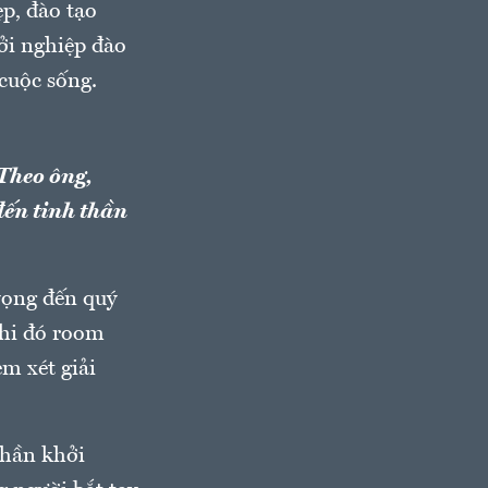
p, đào tạo
hởi nghiệp đào
 cuộc sống.
 Theo ông,
đến tinh thần
vọng đến quý
khi đó room
em xét giải
thần khởi