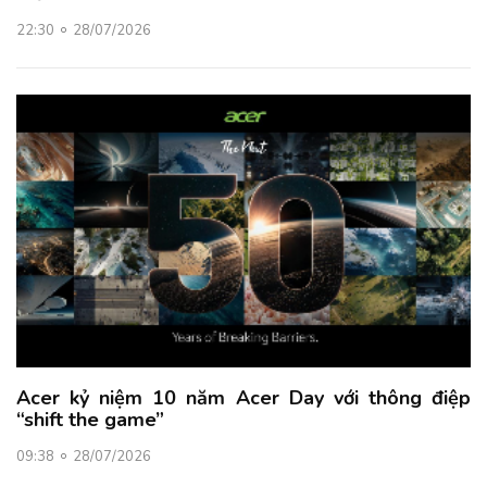
22:30
28/07/2026
Acer kỷ niệm 10 năm Acer Day với thông điệp
“shift the game”
09:38
28/07/2026