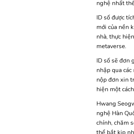
nghệ nhất thế 
ID số được tí
mới của nền ki
nhà, thực hiệ
metaverse.
ID số sẽ đơn 
nhập qua các 
nộp đơn xin t
hiện một cách
Hwang Seogwo
nghệ Hàn Quốc 
chính, chăm só
thể bắt kịp n