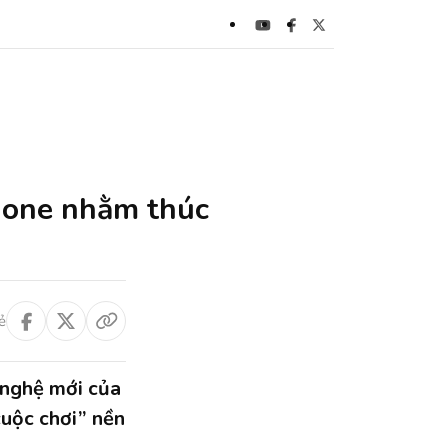
phone nhằm thúc
ẻ
 nghệ mới của
cuộc chơi” nền