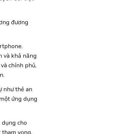
tương đương
artphone.
nh và khả năng
và chính phủ,
n.
ự như thẻ an
, một ứng dụng
p dụng cho
t tham vọng,