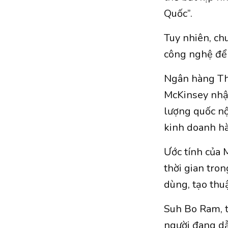
Quốc”.
Tuy nhiên, ch
công nghệ để 
Ngân hàng Thế
McKinsey nhận
lượng quốc nộ
kinh doanh hà
Ước tính của 
thời gian tro
dùng, tạo thuậ
Suh Bo Ram, t
người đang dẫ