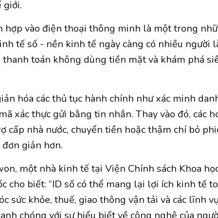
giới.
ch hợp vào điện thoại thông minh là một trong n
nh tế số - nền kinh tế ngày càng có nhiều người l
n thanh toán không dùng tiền mặt và khám phá siê
giản hóa các thủ tục hành chính như xác minh dan
mã xác thực gửi bằng tin nhắn. Thay vào đó, các 
rợ cấp nhà nước, chuyển tiền hoặc thậm chí bỏ phi
 đơn giản hơn.
n, một nhà kinh tế tại Viện Chính sách Khoa họ
cho biết: “ID số có thể mang lại lợi ích kinh tế to
c sức khỏe, thuế, giao thông vận tải và các lĩnh v
hanh chóng với sự hiểu biết về công nghệ của ngư