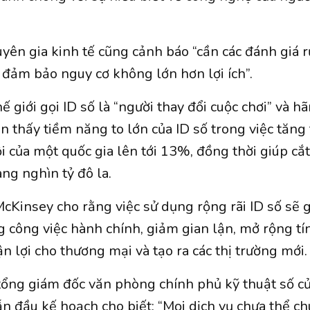
uyên gia kinh tế cũng cảnh báo “cần các đánh giá r
đảm bảo nguy cơ không lớn hơn lợi ích”.
 giới gọi ID số là “người thay đổi cuộc chơi” và h
 thấy tiềm năng to lớn của ID số trong việc tăng
i của một quốc gia lên tới 13%, đồng thời giúp cắt
ng nghìn tỷ đô la.
McKinsey cho rằng việc sử dụng rộng rãi ID số sẽ g
ng công việc hành chính, giảm gian lận, mở rộng tí
n lợi cho thương mại và tạo ra các thị trường mới.
ổng giám đốc văn phòng chính phủ kỹ thuật số c
n đầu kế hoạch cho biết: “Mọi dịch vụ chưa thể ch