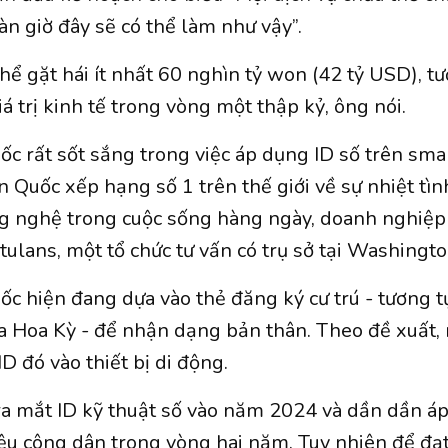
àn giờ đây sẽ có thể làm như vậy”.
hể gặt hái ít nhất 60 nghìn tỷ won (42 tỷ USD), 
á trị kinh tế trong vòng một thập kỷ, ông nói.
c rất sốt sắng trong việc áp dụng ID số trên sm
 Quốc xếp hạng số 1 trên thế giới về sự nhiệt tì
 nghệ trong cuộc sống hàng ngày, doanh nghiệp 
tulans, một tổ chức tư vấn có trụ sở tại Washingto
c hiện đang dựa vào thẻ đăng ký cư trú - tương t
ủa Hoa Kỳ - để nhận dạng bản thân. Theo đề xuất
D đó vào thiết bị di động.
a mắt ID kỹ thuật số vào năm 2024 và dần dần á
iệu công dân trong vòng hai năm. Tuy nhiên để đạ