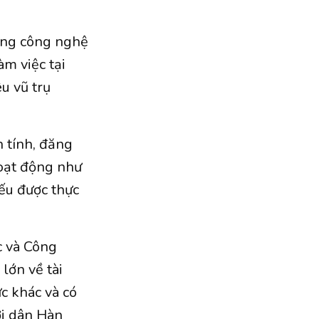
hững công nghệ
àm việc tại
u vũ trụ
h tính, đăng
hoạt động như
ếu được thực
c và Công
 lớn về tài
ực khác và có
ời dân Hàn