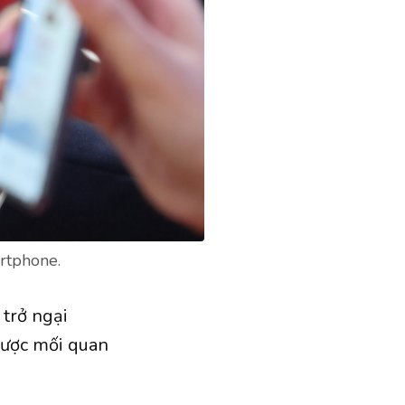
rtphone.
 trở ngại
 được mối quan