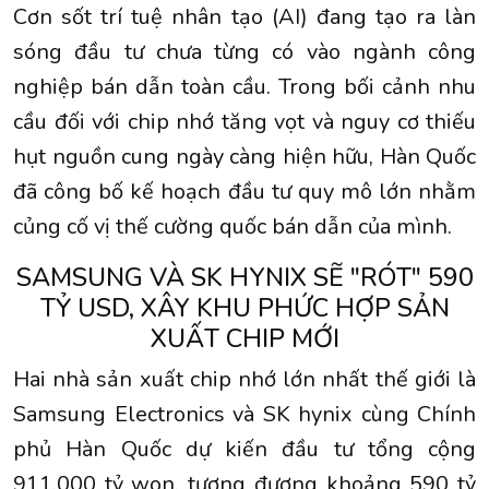
Cơn sốt trí tuệ nhân tạo (AI) đang tạo ra làn
sóng đầu tư chưa từng có vào ngành công
nghiệp bán dẫn toàn cầu. Trong bối cảnh nhu
cầu đối với chip nhớ tăng vọt và nguy cơ thiếu
hụt nguồn cung ngày càng hiện hữu, Hàn Quốc
đã công bố kế hoạch đầu tư quy mô lớn nhằm
củng cố vị thế cường quốc bán dẫn của mình.
SAMSUNG VÀ SK HYNIX SẼ "RÓT" 590
TỶ USD, XÂY KHU PHỨC HỢP SẢN
XUẤT CHIP MỚI
Hai nhà sản xuất chip nhớ lớn nhất thế giới là
Samsung Electronics và SK hynix cùng Chính
phủ Hàn Quốc dự kiến đầu tư tổng cộng
911.000 tỷ won, tương đương khoảng 590 tỷ