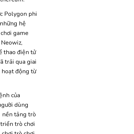
ức Polygon phi
 những hệ
) chơi game
, Neowiz,
ể thao điện tử
 trải qua giai
 hoạt động từ
mệnh của
 người dùng
g nền tảng trò
riển trò chơi
chơi trò chơi