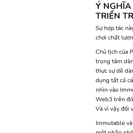
Ý NGHĨA
TRIỂN T
Sự hợp tác nà
chơi chất lượn
Chủ tịch của 
trọng tâm dàn
thực sự dễ dà
dụng tất cả cá
nhìn vào Immu
Web3 trên đó.
Và vì vậy đối 
Immutable và 
một phần nhờ 