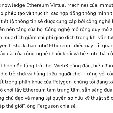
knowledge Ethereum Virtual Machine) của Immuta
o phép tạo và thực thi các hợp đồng thông minh 
tiết lộ thông tin sẽ được cung cấp bởi công nghệ
trên nền tảng của họ. Công nghệ mở rộng quy mô 
mục đích giảm chi phí giao dịch trong khi vẫn tư
ayer 1 Blockchain như Ethereum, điều này rất quan
lâu dài của công nghệ chuỗi khối và hệ sinh thái củ
t hợp nền tảng trò chơi Web3 hàng đầu, hiện đa
dio trò chơi và hàng triệu người chơi – cùng với c
t trong phân khúc của Polygon, chúng tôi đang 
trò chơi lấy Ethereum làm trung tâm, sẵn sàng đư
g chủ đạo và mang lại quyền sở hữu kỹ thuật số c
ắp thế giới”, ông Ferguson chia sẻ.