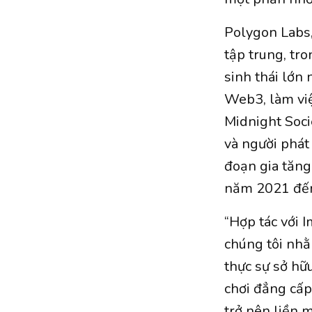
Polygon Labs,
tập trung, tr
sinh thái lớn
Web3, làm việ
Midnight Socie
và người phát 
đoạn gia tăng
năm 2021 đế
“Hợp tác với 
chúng tôi nhằ
thực sự sở hữ
chơi đẳng cấp
trở nên liền 