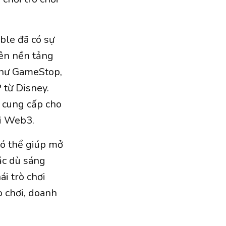
ble đã có sự
rên nền tảng
 như GameStop,
 từ Disney.
ể cung cấp cho
ơi Web3.
có thể giúp mở
ặc dù sáng
ái trò chơi
ò chơi, doanh