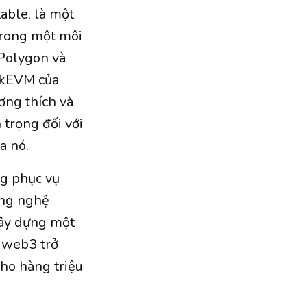
ble, là một
trong một môi
 Polygon và
zkEVM của
ơng thích và
 trọng đối với
a nó.
ng phục vụ
ông nghệ
xây dựng một
a web3 trở
ho hàng triệu