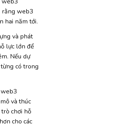
ơi web3
sẻ rằng web3
n hai năm tới.
dựng và phát
nỗ lực lớn để
hêm. Nếu dự
 từng có trong
ơi web3
 mô và thúc
 trò chơi hỗ
 hơn cho các