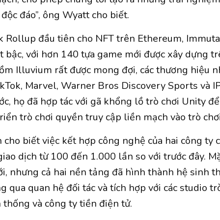
độc đáo”, ông Wyatt cho biết.
Zk Rollup đầu tiên cho NFT trên Ethereum, Immuta
ợt bậc, với hơn 140 tựa game mới được xây dựng t
gồm Illuvium rất được mong đợi, các thương hiệu
kTok, Marvel, Warner Bros Discovery Sports và IP
ớc, họ đã hợp tác với gã khổng lồ trò chơi Unity đ
triển trò chơi quyền truy cập liền mạch vào trò ch
cho biết việc kết hợp công nghệ của hai công ty 
iao dịch từ 100 đến 1.000 lần so với trước đây. M
à mới, nhưng cả hai nền tảng đã hình thành hệ sinh th
 qua quan hệ đối tác và tích hợp với các studio tr
thống và công ty tiền điện tử.