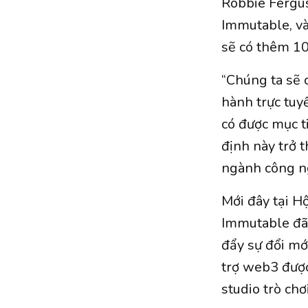
Robbie Fergus
Immutable, và
sẽ có thêm 10
“Chúng ta sẽ 
hành trực tuyế
có được mục t
định này trở t
ngành công ng
Mới đây tại Hộ
Immutable đã 
đẩy sự đổi mới
trợ web3 được
studio trò chơ