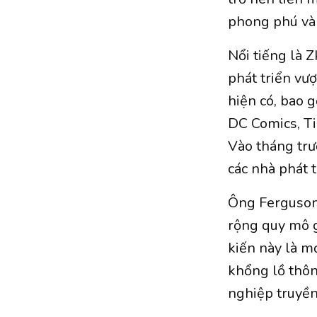
phong phú và 
Nổi tiếng là 
phát triển vư
hiện có, bao 
DC Comics, Ti
Vào tháng trư
các nhà phát 
Ông Ferguson 
rộng quy mô g
kiến ​​​​này l
khổng lồ thông
nghiệp truyền 