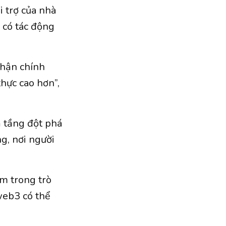
i trợ của nhà
ẽ có tác động
nhận chính
thực cao hơn”,
ạ tầng đột phá
g, nơi người
m trong trò
 web3 có thể