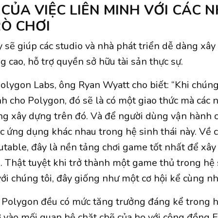
 CỦA VIỆC LIÊN MINH VỚI CÁC 
RÒ CHƠI
y sẽ giúp các studio và nhà phát triển dễ dàng xây
g cao, hỗ trợ quyền sở hữu tài sản thực sự.
Polygon Labs, ông Ryan Wyatt cho biết: “Khi chúng
h cho Polygon, đó sẽ là có một giao thức mà các n
ng xây dựng trên đó. Và để người dùng vận hành 
c ứng dụng khác nhau trong hệ sinh thái này. Về cơ
table, đây là nền tảng chơi game tốt nhất để xây
 Thật tuyệt khi trở thành một game thủ trong hệ s
với chúng tôi, đây giống như một cơ hội kể cùng nh
Polygon đều có mức tăng trưởng đáng kể trong h
vào mối quan hệ chặt chẽ của họ với cộng đồng 