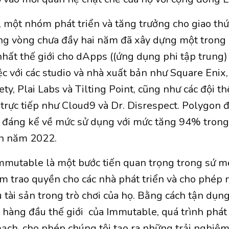
 một nhóm phát triển và tăng trưởng cho giao th
ong vòng chưa đầy hai năm đã xây dựng một trong
 nhất thế giới cho dApps ((ứng dụng phi tập trung
c với các studio và nhà xuất bản như Square Enix
ty, Plai Labs và Tilting Point, cũng như các đội th
trực tiếp như Cloud9 và Dr. Disrespect. Polygon đã
 đáng kể về mức sử dụng với mức tăng 94% trong
n năm 2022.
Immutable là một bước tiến quan trọng trong sứ 
m trao quyền cho các nhà phát triển và cho phép
u tài sản trong trò chơi của họ. Bằng cách tận dụn
 hàng đầu thế giới của Immutable, quá trình phát t
mạch, cho phép chúng tôi tạo ra những trải nghiệm 