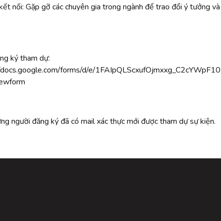
kết nối: Gặp gỡ các chuyên gia trong ngành để trao đổi ý tưởng v
ăng ký tham dự:
://docs.google.com/forms/d/e/1FAIpQLScxufOjmxxg_C2cYW
iewform
ững người đăng ký đã có mail xác thực mới được tham dự sự kiện.