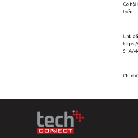
Cơ hội 
triển.
Link đ
https
9_A/v
Chỉ nh