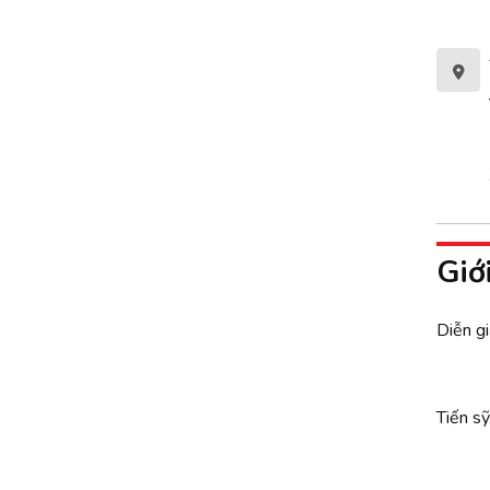
Giớ
Diễn gi
Tiến s