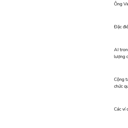
Ông Vi
Đặc điể
AI tron
lượng d
Cộng tá
chức qu
Các ví 