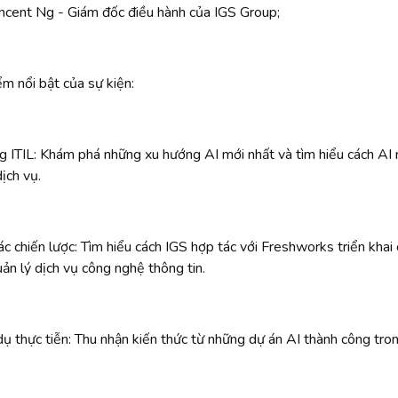
ncent Ng - Giám đốc điều hành của IGS Group;
m nổi bật của sự kiện:
g ITIL: Khám phá những xu hướng AI mới nhất và tìm hiểu cách AI nâ
ịch vụ.
c chiến lược: Tìm hiểu cách IGS hợp tác với Freshworks triển khai c
ản lý dịch vụ công nghệ thông tin.
dụ thực tiễn: Thu nhận kiến thức từ những dự án AI thành công trong