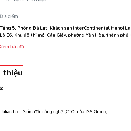
2:00 chiều - 5:30 chiều
Địa điểm
Tầng 5, Phòng Đà Lạt, Khách sạn InterContinental Hanoi 
Lô E6, Khu đô thị mới Cầu Giấy, phường Yên Hòa, thành phố 
Xem bản đồ
i thiệu
ả:
ỹ Julian Lo - Giám đốc công nghệ (CTO) của IGS Group;