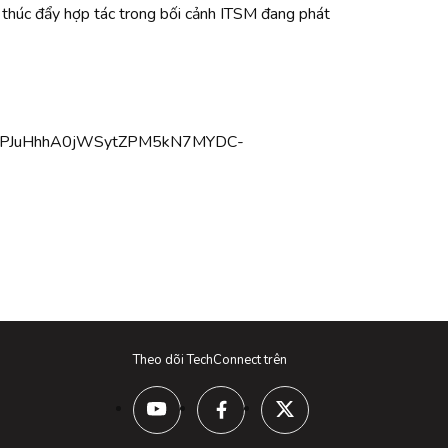
à thúc đẩy hợp tác trong bối cảnh ITSM đang phát
pF10PJuHhhA0jWSytZPM5kN7MYDC-
Theo dõi TechConnect trên