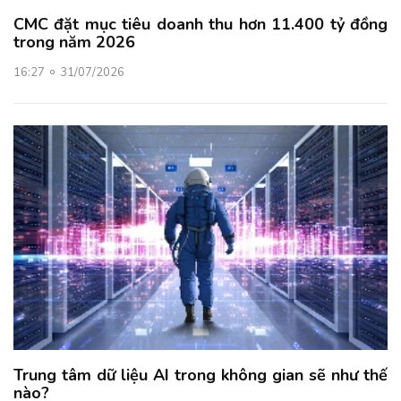
CMC đặt mục tiêu doanh thu hơn 11.400 tỷ đồng
trong năm 2026
16:27
31/07/2026
Trung tâm dữ liệu AI trong không gian sẽ như thế
nào?