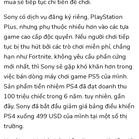
mua sẽ tiếp tục chi tiền để chơi.
Sony có dịch vụ đăng ký riêng, PlayStation
Plus, nhưng phụ thuộc nhiều hơn vào các tựa
game cao cấp độc quyền. Nếu người chơi tiếp
tục bị thu hút bởi các trò chơi miễn phí, chẳng
hạn như Fortnite, không yêu cầu phần cứng
mới nhất, thì Sony sẽ gặp khó khăn hơn trong
việc bán dòng máy chơi game PS5 của mình.
Sản phẩm tiền nhiệm PS4 đã đạt doanh thu
100 triệu chiếc trong 6 năm. tuy nhiên, gần
đây, Sony đã bắt đầu giảm giá bảng điều khiển
PS4 xuống 499 USD của mình tại một số thị
trường.