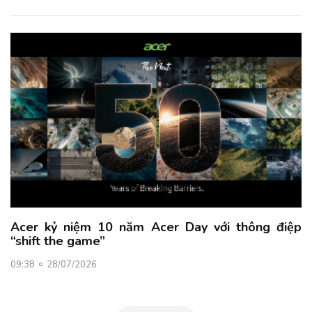
Acer kỷ niệm 10 năm Acer Day với thông điệp
“shift the game”
09:38
28/07/2026