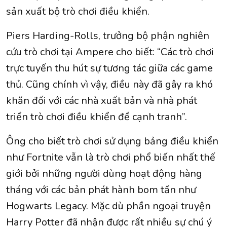
sản xuất bộ trò chơi điều khiển.
Piers Harding-Rolls, trưởng bộ phận nghiên
cứu trò chơi tại Ampere cho biết: “Các trò chơi
trực tuyến thu hút sự tương tác giữa các game
thủ. Cũng chính vì vậy, điều này đã gây ra khó
khăn đối với các nhà xuất bản và nhà phát
triển trò chơi điều khiển để cạnh tranh”.
Ông cho biết trò chơi sử dụng bảng điều khiển
như Fortnite vẫn là trò chơi phổ biến nhất thế
giới bởi những người dùng hoạt động hàng
tháng với các bản phát hành bom tấn như
Hogwarts Legacy. Mặc dù phần ngoại truyện
Harry Potter đã nhận được rất nhiều sự chú ý