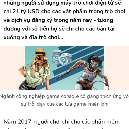
những người sử dụng máy trò chơi điện tử sẽ
chi 21 tỷ USD cho các vật phẩm trong trò chơi
và dịch vụ đăng ký trong năm nay - tương
đương với số tiền họ sẽ chi cho các bản tải
xuống và đĩa trò chơi…
Ngành công nghiệp game console cố gắng thích ứng vớ
sự trỗi dậy của các tựa game miễn phí
Năm 2017, người chơi chi cho các phần mềm