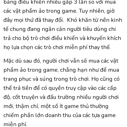
bảng điều khiển nhiều gấp 3 lần so với mua
các vật phẩm ảo trong game. Tuy nhiên, giờ
đây mọi thứ đã thay đổi. Khó khăn từ nền kinh
tế chung đang ngăn cản người tiêu dùng chi
trả cho bộ trò chơi điều khiển và khuyến khích
họ lựa chọn các trò chơi miễn phí thay thế.
Mặc dù sau đó, người chơi vẫn sẽ mua các vật
phẩm ảo trong game, chẳng hạn như để mua
trang phục và súng trong trò chơi. Họ cũng có
thể trả tiền để có quyền truy cập vào các cấp
độ, cốt truyện và đấu trường nhiều người chơi
mới, thậm chí, một số ít game thủ thường
chiếm phần lớn doanh thu của các tựa game
miễn phí.