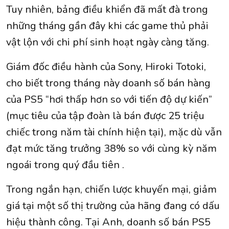
Tuy nhiên, bảng điều khiển đã mất đà trong
những tháng gần đây khi các game thủ phải
vật lộn với chi phí sinh hoạt ngày càng tăng.
Giám đốc điều hành của Sony, Hiroki Totoki,
cho biết trong tháng này doanh số bán hàng
của PS5 “hơi thấp hơn so với tiến độ dự kiến”
(mục tiêu của tập đoàn là bán được 25 triệu
chiếc trong năm tài chính hiện tại), mặc dù vẫn
đạt mức tăng trưởng 38% so với cùng kỳ năm
ngoái trong quý đầu tiên .
Trong ngắn hạn, chiến lược khuyến mại, giảm
giá tại một số thị trường của hãng đang có dấu
hiệu thành công. Tại Anh, doanh số bán PS5