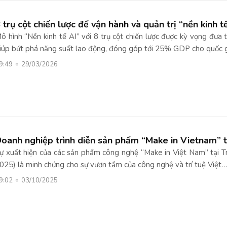
 trụ cột chiến lược để vận hành và quản trị “nền kinh t
ô hình “Nền kinh tế AI” với 8 trụ cột chiến lược được kỳ vọng đưa 
iúp bứt phá năng suất lao động, đóng góp tới 25% GDP cho quốc 
9:49
29/03/2026
oanh nghiệp trình diễn sản phẩm “Make in Vietnam” t
ự xuất hiện của các sản phẩm công nghệ “Make in Việt Nam” tại T
025) là minh chứng cho sự vươn tầm của công nghệ và trí tuệ Việt…
9:02
03/10/2025