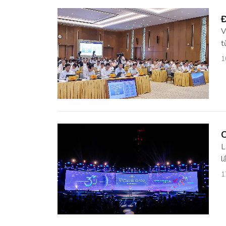
Đ
V
t
1
C
L
l
1