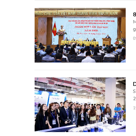
8
M
g
0
D
S
2
1