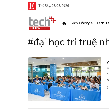
Thứ Bảy, 08/08/2026
Tech Lifestyle
Tech Ta
#đại học trí truệ n
A
A
h
t
1