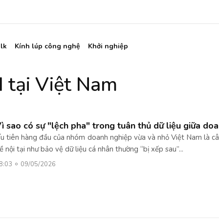
lk
Kính lúp công nghệ
Khởi nghiệp
 tại Việt Nam
ì sao có sự "lệch pha" trong tuân thủ dữ liệu giữa d
u tiên hàng đầu của nhóm doanh nghiệp vừa và nhỏ Việt Nam là câ
ề nội tại như bảo vệ dữ liệu cá nhân thường “bị xếp sau”...
8:03
09/05/2026