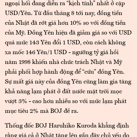
ngoại hối đang diễn ra “kịch tính” nhất ở cặp
USD/Yên. Từ đầu tháng 8 tới nay, đồng tiền
của Nhật đã rớt giá hơn 10% so với đồng tiền
của Mỹ. Đồng Yên hiện đã giảm giá so với USD
quá mức 143 Yên đổi 1 USD, còn cách không
xa mốc 146 Yên/1 USD - ngưỡng tỷ giá hồi
năm 1998 khiến nhà chức trách Nhật và Mỹ
phải phối hợp hành động để “cứu” đồng Yên.
Sự mất giá này của đồng Yên cũng làm gia tăng
khả năng lạm phát ở đất nước mặt trời mọc
vượt 3% - cao hơn nhiều so với mức lạm phát
mục tiêu 2% mà BOJ đề ra.
Thống đốc BOJ Haruhiko Kuroda khẳng định
rằng giá cả ở Nhật tăng lên gần đây chủ yếu do