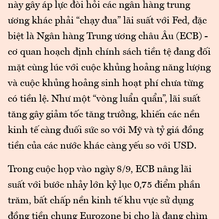
này gây áp lực đòi hỏi các ngân hàng trung
ương khác phải “chạy đua” lãi suất với Fed, đặc
biệt là Ngân hàng Trung ương châu Âu (ECB) -
cơ quan hoạch định chính sách tiền tệ đang đối
mặt cùng lúc với cuộc khủng hoảng năng lượng
và cuộc khủng hoảng sinh hoạt phí chưa từng
có tiền lệ. Như một “vòng luẩn quẩn”, lãi suất
tăng gây giảm tốc tăng trưởng, khiến các nền
kinh tế càng đuối sức so với Mỹ và tỷ giá đồng
tiền của các nước khác càng yếu so với USD.
Trong cuộc họp vào ngày 8/9, ECB nâng lãi
suất với bước nhảy lớn kỷ lục 0,75 điểm phần
trăm, bất chấp nền kinh tế khu vực sử dụng
đồng tiền chung Eurozone bị cho là đang chìm