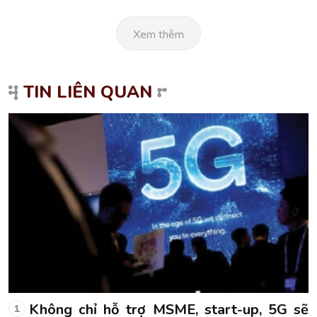
Xem thêm
TIN LIÊN QUAN
ẽ
Kenya ra mắt mạng 5G, chi phí bằng 6
6