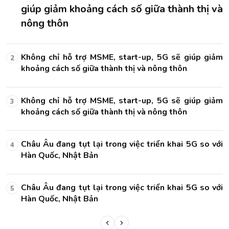
và
tháng thuê nhà của người dân
Kenya ra mắt mạng 5G, chi phí bằng 6 tháng thuê
7
nhà của người dân
ảm
ảm
ới
ới