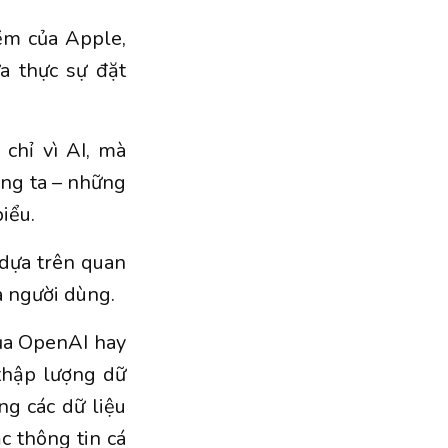
ềm của Apple,
a thực sự đặt
chỉ vì AI, mà
úng ta – những
iểu.
 dựa trên quan
a người dùng.
ủa OpenAI hay
thập lượng dữ
ng các dữ liệu
ặc thông tin cá