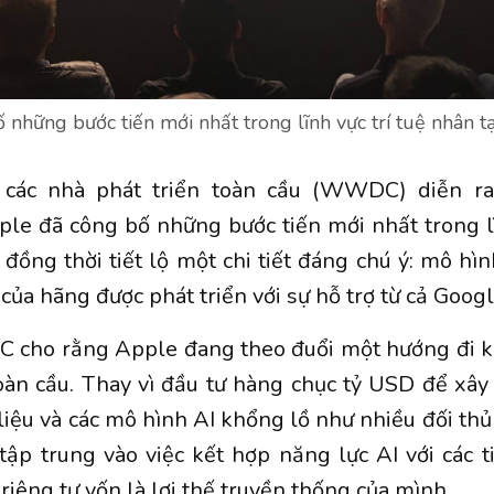
 những bước tiến mới nhất trong lĩnh vực trí tuệ nhân 
 các nhà phát triển toàn cầu (WWDC) diễn ra
pple đã công bố những bước tiến mới nhất trong lĩ
, đồng thời tiết lộ một chi tiết đáng chú ý: mô h
 của hãng được phát triển với sự hỗ trợ từ cả Googl
C cho rằng Apple đang theo đuổi một hướng đi kh
oàn cầu. Thay vì đầu tư hàng chục tỷ USD để xây
liệu và các mô hình AI khổng lồ như nhiều đối th
 tập trung vào việc kết hợp năng lực AI với các 
riêng tư vốn là lợi thế truyền thống của mình.