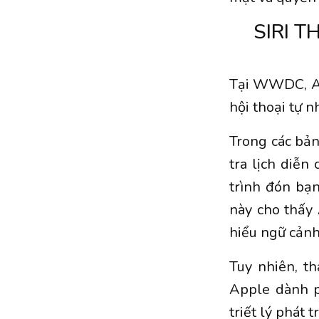
SIRI T
Tại WWDC, App
hội thoại tự n
Trong các bản 
tra lịch diễn
trình đón bạ
này cho thấy 
hiểu ngữ cảnh
Tuy nhiên, t
Apple dành p
triết lý phát t