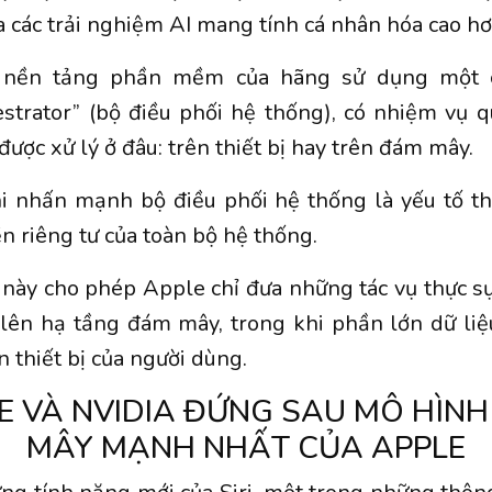
a các trải nghiệm AI mang tính cá nhân hóa cao hơ
 nền tảng phần mềm của hãng sử dụng một c
strator” (bộ điều phối hệ thống), có nhiệm vụ 
được xử lý ở đâu: trên thiết bị hay trên đám mây.
i nhấn mạnh bộ điều phối hệ thống là yếu tố th
ền riêng tư của toàn bộ hệ thống.
 này cho phép Apple chỉ đưa những tác vụ thực s
 lên hạ tầng đám mây, trong khi phần lớn dữ li
n thiết bị của người dùng.
 VÀ NVIDIA ĐỨNG SAU MÔ HÌNH
MÂY MẠNH NHẤT CỦA APPLE