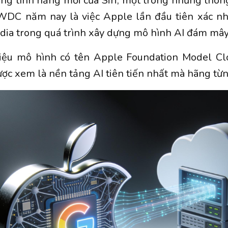
g tính năng mới của Siri, một trong những thôn
WDC năm nay là việc Apple lần đầu tiên xác nhậ
dia trong quá trình xây dựng mô hình AI đám mây
hiệu mô hình có tên Apple Foundation Model C
ược xem là nền tảng AI tiên tiến nhất mà hãng từn