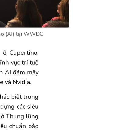
tạo (AI) tại WWDC
 ở Cupertino,
nh vực trí tuệ
ình AI đám mây
e và Nvidia.
ác biệt trong
 dựng các siêu
ủ ở Thung lũng
tiêu chuẩn bảo