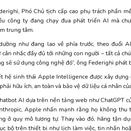
derighi, Phó Chủ tịch cấp cao phụ trách phần m
ều công ty đang chạy đua phát triển AI mà chư
m trung tâm.
dường như đang lao về phía trước, theo đuổi AI 
 cân nhắc đầy đủ tới những con người – tất cả ch
ng sẽ sử dụng công nghệ đó”, ông Federighi phát b
t hệ sinh thái Apple Intelligence được xây dựng
phải hữu ích, an toàn và bảo vệ dữ liệu cá nhân củ
 chatbot AI dựa trên nền tảng web như ChatGPT c
nthropic, Apple nhấn mạnh rằng họ không thu 
ng ở quy mô tương tự. Thay vào đó, hãng tận dụ
ục bộ trên thiết bị như lịch làm việc, tin nhắn ho