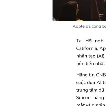
Apple đã công bố
Tại Hội nghị
California, A
nhân tạo (AI)
tiên tiến nhất
Hãng tin CNB
cuộc đua AI t
trung tâm dữ 
Silicon, hãng
mật và quyền 