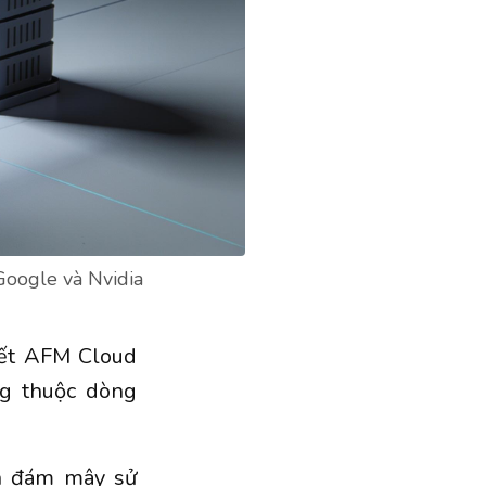
Google và Nvidia
iết AFM Cloud
ng thuộc dòng
án đám mây sử