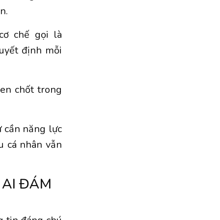
n.
ơ chế gọi là
quyết định mỗi
en chốt trong
ự cần năng lực
ệu cá nhân vẫn
 AI ĐÁM