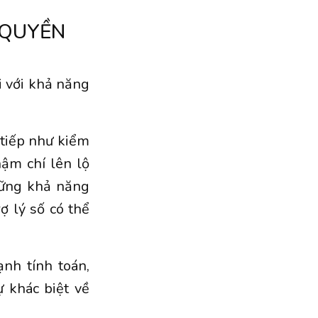
Y QUYỀN
i với khả năng
n tiếp như kiểm
hậm chí lên lộ
hững khả năng
ợ lý số có thể
nh tính toán,
 khác biệt về