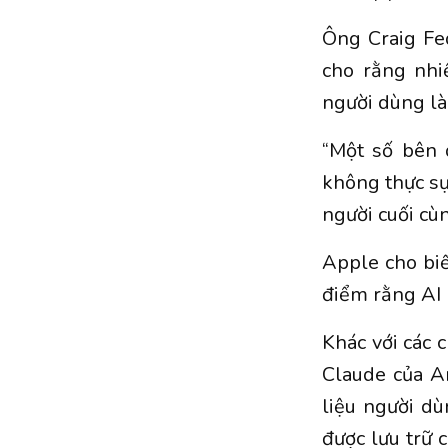
Ông Craig Fe
cho rằng nhi
người dùng là
“Một số bên 
không thực sự
người cuối cù
Apple cho biế
điểm rằng AI 
Khác với các
Claude của A
liệu người dù
được lưu trữ c