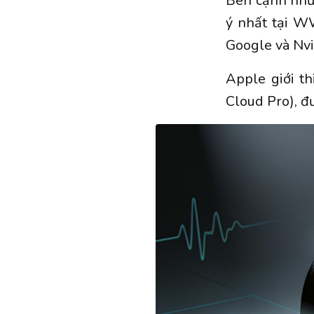
Bên cạnh nhữn
ý nhất tại W
Google và Nvi
Apple giới t
Cloud Pro), đ