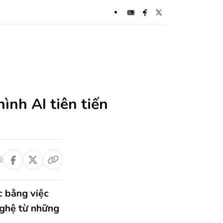
ình AI tiên tiến
ẻ
c bằng việc
nghệ từ những