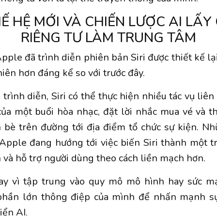
HẾ HỆ MỚI VÀ CHIẾN LƯỢC AI LẤ
RIÊNG TƯ LÀM TRUNG TÂM
le đã trình diễn phiên bản Siri được thiết kế lạ
hiên hơn đáng kể so với trước đây.
trình diễn, Siri có thể thực hiện nhiều tác vụ liê
 của một buổi hòa nhạc, đặt lời nhắc mua vé và t
n bè trên đường tới địa điểm tổ chức sự kiện. N
Apple đang hướng tới việc biến Siri thành một tr
 và hỗ trợ người dùng theo cách liền mạch hơn.
hay vì tập trung vào quy mô mô hình hay sức mạ
hần lớn thông điệp của mình để nhấn mạnh sự
riển AI.