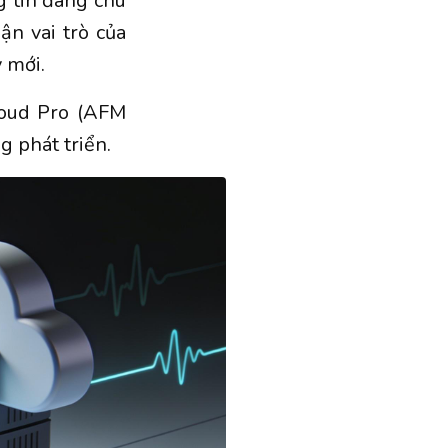
g tin đáng chú
n vai trò của
 mới.
loud Pro (AFM
g phát triển.