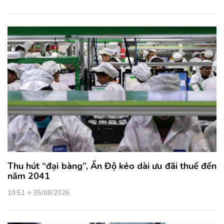
Thu hút “đại bàng”, Ấn Độ kéo dài ưu đãi thuế đến
năm 2041
10:51
05/08/2026