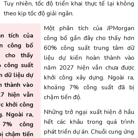
Tuy nhiên, tốc độ triển khai thực tế lại không
theo kịp tốc độ giải ngân.
Một phân tích của JPMorgan
n tích của
công bố gần đây cho thấy hơn
n công bố
60% công suất trung tâm dữ
 cho thấy
liệu dự kiến hoàn thành vào
 công suất
năm 2027 hiện vẫn chưa được
m dữ liệu dự
khởi công xây dựng. Ngoài ra,
n thành vào
khoảng 7% công suất đã bị
7 hiện vẫn
chậm tiến độ.
c khởi công
Những trở ngại xuất hiện ở hầu
. Ngoài ra,
hết các khâu trong quá trình
 7% công
phát triển dự án. Chuỗi cung ứng
bị chậm tiến