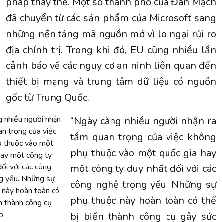
pháp thay thế. Một số thành phố của Đan Mạch
đã chuyển từ các sản phẩm của Microsoft sang
những nền tảng mã nguồn mở vì lo ngại rủi ro
địa chính trị. Trong khi đó, EU cũng nhiều lần
cảnh báo về các nguy cơ an ninh liên quan đến
thiết bị mạng và trung tâm dữ liệu có nguồn
gốc từ Trung Quốc.
 nhiều người nhận
“Ngày càng nhiều người nhận ra
an trọng của việc
tầm quan trọng của việc không
ụ thuộc vào một
phụ thuộc vào một quốc gia hay
hay một công ty
đối với các công
một công ty duy nhất đối với các
g yếu. Những sự
công nghệ trọng yếu. Những sự
 này hoàn toàn có
phụ thuộc này hoàn toàn có thể
ến thành công cụ
p
bị biến thành công cụ gây sức