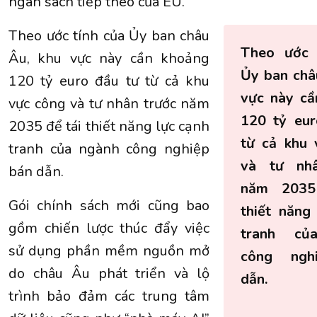
ngân sách tiếp theo của EU.
Theo ước tính của Ủy ban châu
Theo ước 
Âu, khu vực này cần khoảng
Ủy ban châ
120 tỷ euro đầu tư từ cả khu
vực này cầ
vực công và tư nhân trước năm
120 tỷ eur
2035 để tái thiết năng lực cạnh
từ cả khu 
tranh của ngành công nghiệp
và tư nhâ
bán dẫn.
năm 2035
Gói chính sách mới cũng bao
thiết năng
gồm chiến lược thúc đẩy việc
tranh củ
sử dụng phần mềm nguồn mở
công ngh
do châu Âu phát triển và lộ
dẫn.
trình bảo đảm các trung tâm