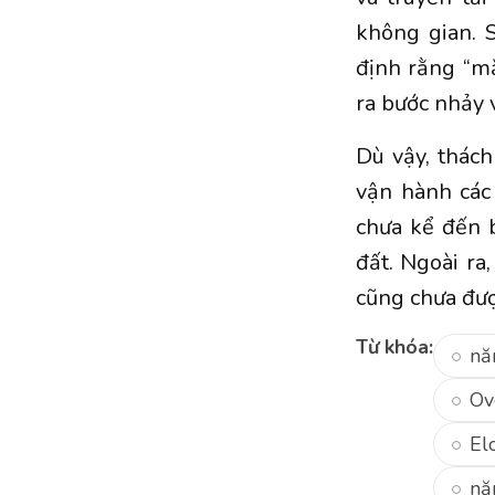
không gian. S
định rằng “mặ
ra bước nhảy 
Dù vậy, thách
vận hành các
chưa kể đến b
đất. Ngoài ra
cũng chưa đượ
Từ khóa:
nă
Ov
El
nă