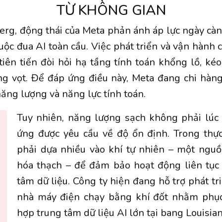
TỪ KHÔNG GIAN
rg, động thái của Meta phản ánh áp lực ngày càn
uộc đua AI toàn cầu. Việc phát triển và vận hành c
tiên tiến đòi hỏi hạ tầng tính toán khổng lồ, ké
ng vọt. Để đáp ứng điều này, Meta đang chi hàn
năng lượng và năng lực tính toán.
Tuy nhiên, năng lượng sạch không phải lúc
ứng được yêu cầu về độ ổn định. Trong thực
phải dựa nhiều vào khí tự nhiên – một ngu
hóa thạch – để đảm bảo hoạt động liên tục 
tâm dữ liệu. Công ty hiện đang hỗ trợ phát t
nhà máy điện chạy bằng khí đốt nhằm phụ
hợp trung tâm dữ liệu AI lớn tại bang Louisian