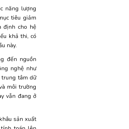
ợc năng lượng
mục tiêu giảm
n định cho hệ
ếu khả thi, có
ầu này.
ng đến nguồn
công nghệ như
ả trung tâm dữ
và môi trường
ày vẫn đang ở
 khâu sản xuất
 tính toán lên