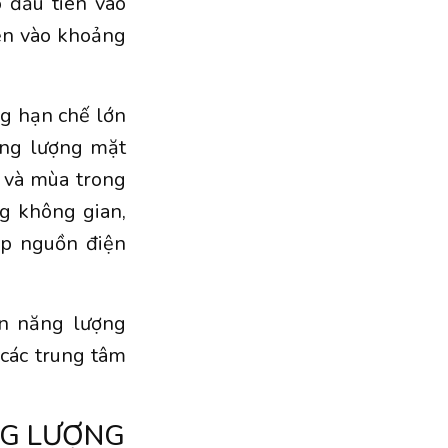
 đầu tiên vào
ện vào khoảng
ng hạn chế lớn
ăng lượng mặt
y và mùa trong
ng không gian,
ấp nguồn điện
ồn năng lượng
 các trung tâm
NG LƯỢNG