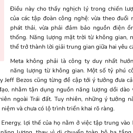
Điều này cho thấy nghịch lý trong chiến lư
của các tập đoàn công nghệ: vừa theo đuổi 
phát thải, vừa phải đảm bảo nguồn điện ổ
thống. Năng lượng mặt trời từ không gian, n
thể trở thành lời giải trung gian giữa hai yêu c
Meta không phải là công ty duy nhất hướ
năng lượng từ không gian. Một số tỷ phú 
 Jeff Bezos cũng từng đề cập tới ý tưởng đưa c
 đạo, nhằm tận dụng nguồn năng lượng dồi dào 
hiên ngoài Trái đất. Tuy nhiên, những ý tưởng n
 niệm và chưa có lộ trình triển khai rõ ràng.
Energy, lợi thế của họ nằm ở việc tập trung vào
 năng lượng, thay vì di chuyển toàn bộ hạ tầng