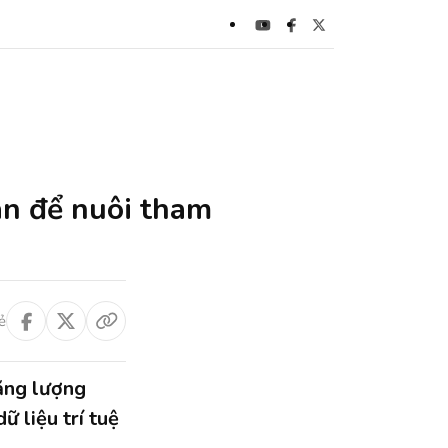
an để nuôi tham
ẻ
ăng lượng
ữ liệu trí tuệ