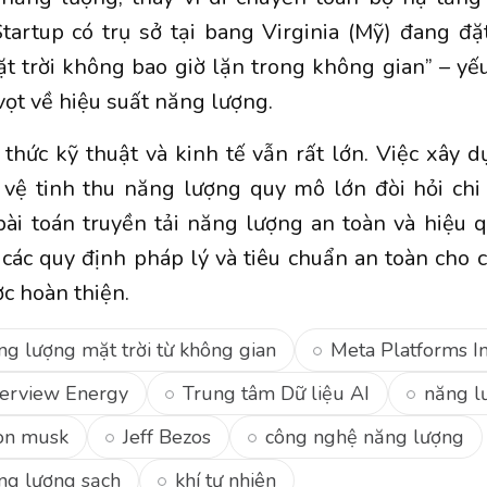
tartup có trụ sở tại bang Virginia (Mỹ) đang đặ
t trời không bao giờ lặn trong không gian” – yếu
vọt về hiệu suất năng lượng.
 thức kỹ thuật và kinh tế vẫn rất lớn. Việc xây 
 vệ tinh thu năng lượng quy mô lớn đòi hỏi chi 
ài toán truyền tải năng lượng an toàn và hiệu 
, các quy định pháp lý và tiêu chuẩn an toàn cho
c hoàn thiện.
ng lượng mặt trời từ không gian
Meta Platforms In
erview Energy
Trung tâm Dữ liệu AI
năng lư
on musk
Jeff Bezos
công nghệ năng lượng
ng lượng sạch
khí tự nhiên