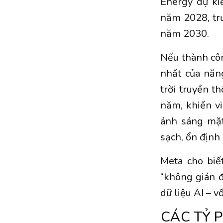
Energy dự ki
năm 2028, tr
năm 2030.
Nếu thành côn
nhất của năn
trời truyền t
năm, khiến vi
ánh sáng mặt
sạch, ổn định
Meta cho biế
“không gián đ
dữ liệu AI – v
CÁC TỶ 