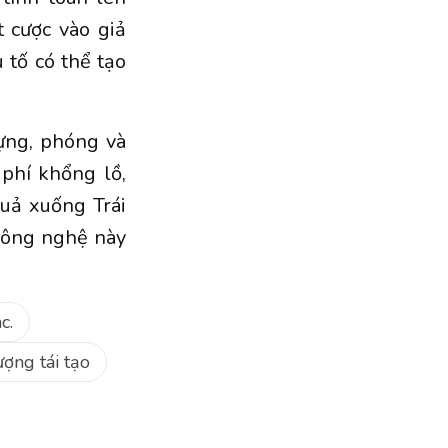
t cược vào giả
 tố có thể tạo
dựng, phóng và
phí khổng lồ,
quả xuống Trái
 công nghệ này
c.
ợng tái tạo