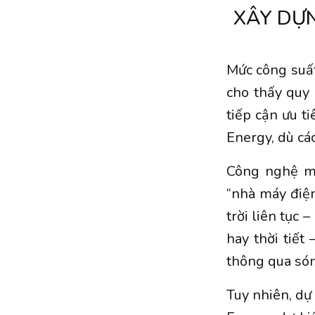
XÂY DỰN
Mức công suất
cho thấy quy
tiếp cận ưu t
Energy, dù các
Công nghệ mà
“nhà máy điện
trời liên tục
hay thời tiết
thông qua són
Tuy nhiên, dự