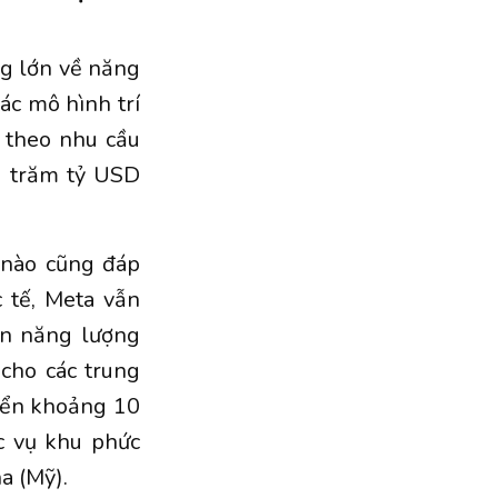
g lớn về năng
ác mô hình trí
o theo nhu cầu
g trăm tỷ USD
 nào cũng đáp
 tế, Meta vẫn
ồn năng lượng
cho các trung
riển khoảng 10
c vụ khu phức
a (Mỹ).