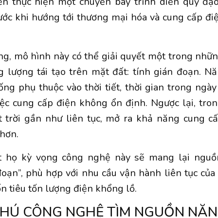
ến thực hiện một chuyến bay trình diễn quỹ đạo
ước khi hướng tới thương mại hóa và cung cấp đi
g, mô hình này có thể giải quyết một trong nhữ
g lượng tái tạo trên mặt đất: tính gián đoạn. N
hống phụ thuộc vào thời tiết, thời gian trong ngà
ệc cung cấp điện không ổn định. Ngược lại, tro
 trời gần như liên tục, mở ra khả năng cung c
 hơn.
t họ kỳ vọng công nghệ này sẽ mang lại ngu
oạn”, phù hợp với nhu cầu vận hành liên tục của
ốn tiêu tốn lượng điện khổng lồ.
PHÚ CÔNG NGHỆ TÌM NGUỒN NĂ