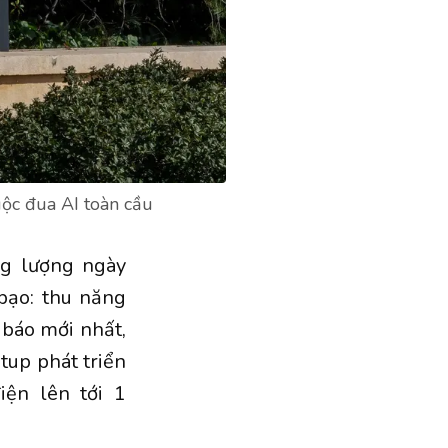
uộc đua AI toàn cầu
ng lượng ngày
bạo: thu năng
 báo mới nhất,
tup phát triển
ện lên tới 1