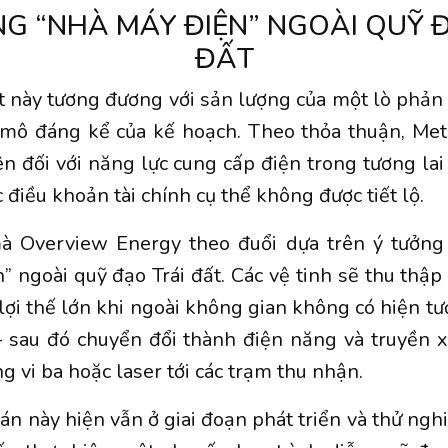
G “NHÀ MÁY ĐIỆN” NGOÀI QUỸ 
ĐẤT
 này tương đương với sản lượng của một lò phản
 mô đáng kể của kế hoạch. Theo thỏa thuận, Met
iên đối với năng lực cung cấp điện trong tương la
 điều khoản tài chính cụ thể không được tiết lộ.
 Overview Energy theo đuổi dựa trên ý tưởng
” ngoài quỹ đạo Trái đất. Các vệ tinh sẽ thu thậ
 – lợi thế lớn khi ngoài không gian không có hiện 
 – sau đó chuyển đổi thành điện năng và truyền
g vi ba hoặc laser tới các trạm thu nhận.
 án này hiện vẫn ở giai đoạn phát triển và thử ng