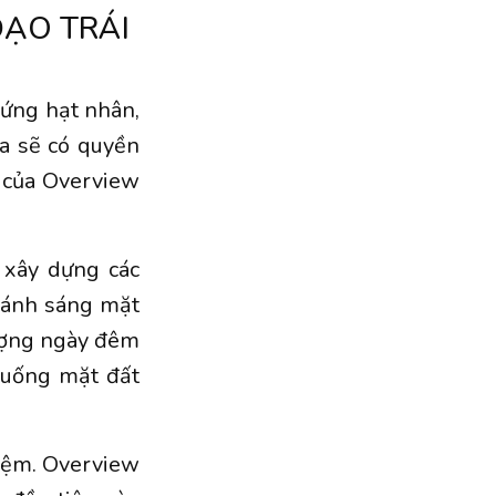
ĐẠO TRÁI
 ứng hạt nhân,
a sẽ có quyền
i của Overview
 xây dựng các
p ánh sáng mặt
tượng ngày đêm
 xuống mặt đất
hiệm. Overview