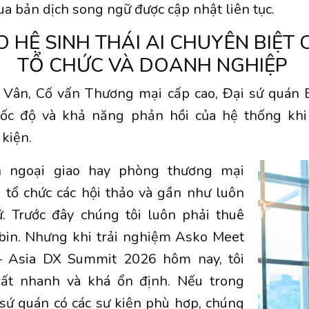
a bản dịch song ngữ được cập nhật liên tục.
O HỆ SINH THÁI AI CHUYÊN BIỆT
TỔ CHỨC VÀ DOANH NGHIỆP
Vân, Cố vấn Thương mại cấp cao, Đại sứ quán Bỉ
tốc độ và khả năng phản hồi của hệ thống khi t
 kiện.
n ngoại giao hay phòng thương mại
 tổ chức các hội thảo và gần như luôn
. Trước đây chúng tôi luôn phải thuê
abin. Nhưng khi trải nghiệm Asko Meet
– Asia DX Summit 2026 hôm nay, tôi
rất nhanh và khá ổn định. Nếu trong
 sứ quán có các sự kiện phù hợp, chúng