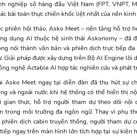
nh nghiệp số hàng đầu Việt Nam (FPT, VNPT, M
ác bài toán thực chiến khốc liệt nhất của nền kinh 
c phiên hội thảo, Asko Meet – nền tảng hỗ trợ h
ng dụng AI thuộc hệ sinh thái Askonomy – đã đư
ng nói thành văn bản và phiên dịch trực tiếp đ
. Giải pháp được xây dựng trên Bộ AI Engine lõ
công nghệ Actable AI hợp tác nghiên cứu và phát tr
ai Asko Meet ngay tại diễn đàn đã thu hút sự c
ng và ngoài nước khi hệ thống có thể hiển thị n
i gian thực, hỗ trợ người tham dự theo dõi nội
ơn trong môi trường đa ngôn ngữ. Thay vì phụ th
 phiên dịch cabin truyền thống, người tham dự c
tiếp ngay trên màn hình lớn tích hợp tại sự kiện h