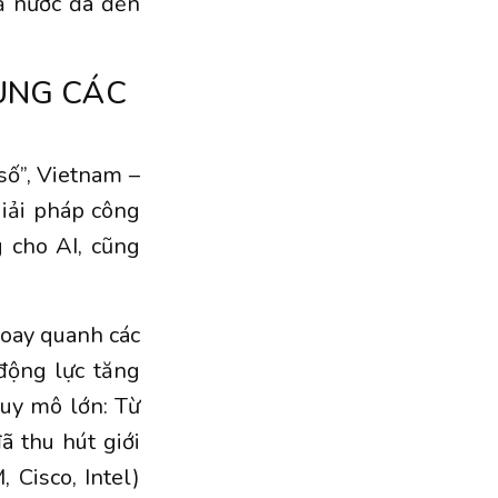
cả nước đã đến
ÙNG CÁC
số”, Vietnam –
iải pháp công
 cho AI, cũng
xoay quanh các
động lực tăng
quy mô lớn: Từ
ã thu hút giới
 Cisco, Intel)