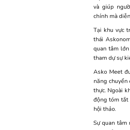
và giúp ngư
chính mà diễn
Tại khu vực t
thái Askonom
quan tâm lớn
tham dự sự ki
Asko Meet đư
năng chuyển đ
thực. Ngoài k
động tóm tắt 
hội thảo.
Sự quan tâm 