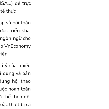
ISA…) để trực
tế thực.
ọp và hội thảo
ợc triển khai
a ngôn ngữ cho
i do VnEconomy
iển.
hú ý của nhiều
ội dung và bản
 dung hội thảo
uộc hoàn toàn
ó thể theo dõi
oặc thiết bị cá