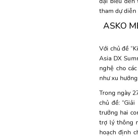
đại biểu đến 
tham dự diễn 
ASKO M
Với chủ đề “K
Asia DX Summ
nghệ cho các
như xu hướng 
Trong ngày 27
chủ đề: “Giả
trưởng hai co
trợ lý thông 
hoạch định ch