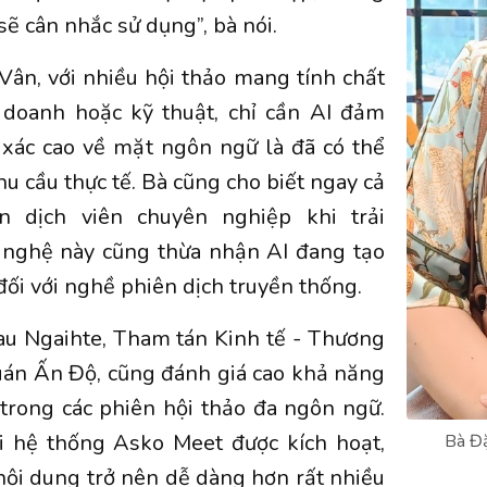
sẽ cân nhắc sử dụng”, bà nói.
ân, với nhiều hội thảo mang tính chất
h doanh hoặc kỹ thuật, chỉ cần AI đảm
 xác cao về mặt ngôn ngữ là đã có thể
hu cầu thực tế. Bà cũng cho biết ngay cả
n dịch viên chuyên nghiệp khi trải
nghệ này cũng thừa nhận AI đang tạo
đối với nghề phiên dịch truyền thống.
au Ngaihte, Tham tán Kinh tế - Thương
uán Ấn Độ, cũng đánh giá cao khả năng
 trong các phiên hội thảo đa ngôn ngữ.
i hệ thống Asko Meet được kích hoạt,
Bà Đặ
 nội dung trở nên dễ dàng hơn rất nhiều