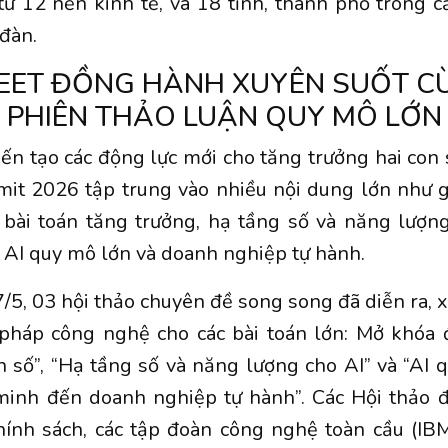
từ 12 nền kinh tế, và 18 tỉnh, thành phố trong 
đàn.
EET ĐỒNG HÀNH XUYÊN SUỐT C
PHIÊN THẢO LUẬN QUY MÔ LỚN
iến tạo các động lực mới cho tăng trưởng hai con 
it 2026 tập trung vào nhiều nội dung lớn như g
 bài toán tăng trưởng, hạ tầng số và năng lượng
AI quy mô lớn và doanh nghiệp tự hành.
/5, 03 hội thảo chuyên đề song song đã diễn ra, 
i pháp công nghệ cho các bài toán lớn: Mở khóa 
n số”, “Hạ tầng số và năng lượng cho AI” và “AI 
minh đến doanh nghiệp tự hành”. Các Hội thảo đ
ính sách, các tập đoàn công nghệ toàn cầu (IBM,