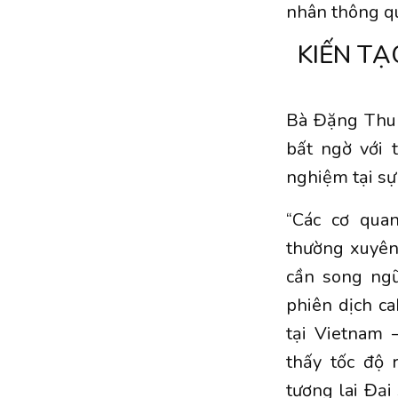
nhân thông qu
KIẾN TẠ
Bà Đặng Thu 
bất ngờ với 
nghiệm tại sự
“Các cơ qua
thường xuyên
cần song ngữ
phiên dịch c
tại Vietnam 
thấy tốc độ 
tương lai Đại