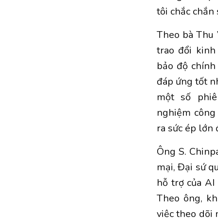
tôi chắc chắn 
Theo bà Thu V
trao đổi kin
bảo độ chính
đáp ứng tốt n
một số phiê
nghiệm công 
ra sức ép lớn 
Ông S. Chinp
mại, Đại sứ q
hỗ trợ của AI
Theo ông, kh
việc theo dõi