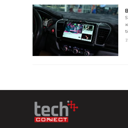
B
S
x
t
1