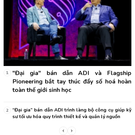
p
"Đại gia" bán dẫn ADI và Flagship
1
n
Pioneering bắt tay thúc đẩy số hoá hoàn
toàn thế giới sinh học
kỹ
“Đại gia” bán dẫn ADI trình làng bộ công cụ giúp kỹ
2
sư tối ưu hóa quy trình thiết kế và quản lý nguồn