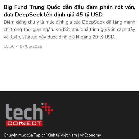
Big Fund Trung Quốc dẫn đầu đàm phán rót vốn,
đưa DeepSeek lên định giá 45 tỷ USD
Điểm đáng chú ý là mức định giá của DeepSeek đã tăng mạnh
chỉ trong thời gian ngắn. Khi bắt đầu quá trình gọi vốn cách đây
vài tuần, startup này được định giá khoảng 20 tỷ USD…
15:56
07/05/2026
Chuyên mục của Tạp chí Kinh tế Việt Nam | VnEconomy