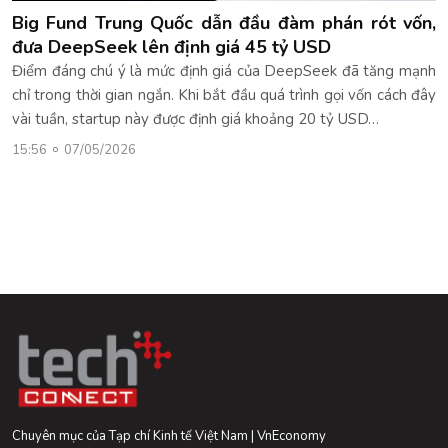
Big Fund Trung Quốc dẫn đầu đàm phán rót vốn,
đưa DeepSeek lên định giá 45 tỷ USD
Điểm đáng chú ý là mức định giá của DeepSeek đã tăng mạnh
chỉ trong thời gian ngắn. Khi bắt đầu quá trình gọi vốn cách đây
vài tuần, startup này được định giá khoảng 20 tỷ USD…
15:56
07/05/2026
Chuyên mục của Tạp chí Kinh tế Việt Nam | VnEconomy