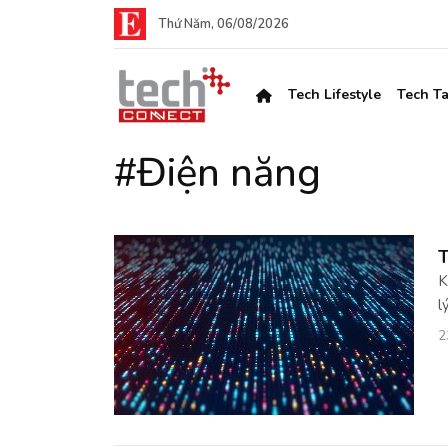
Thứ Năm, 06/08/2026
Tech Lifestyle
Tech Ta
#Điện năng
T
K
l
2