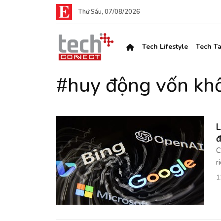
Thứ Sáu, 07/08/2026
Tech Lifestyle
Tech Ta
#huy động vốn kh
L
đ
C
r
1