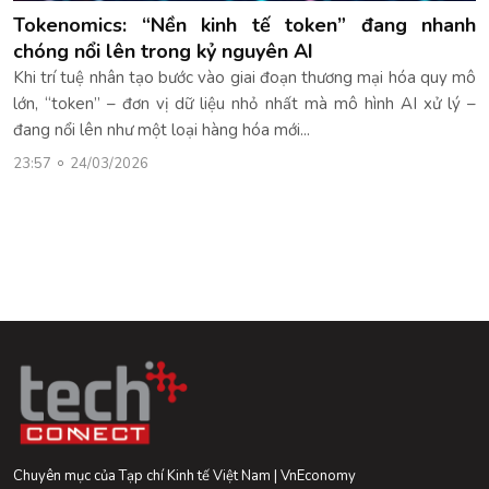
Tokenomics: “Nền kinh tế token” đang nhanh
chóng nổi lên trong kỷ nguyên AI
Khi trí tuệ nhân tạo bước vào giai đoạn thương mại hóa quy mô
lớn, “token” – đơn vị dữ liệu nhỏ nhất mà mô hình AI xử lý –
đang nổi lên như một loại hàng hóa mới...
23:57
24/03/2026
Chuyên mục của Tạp chí Kinh tế Việt Nam | VnEconomy