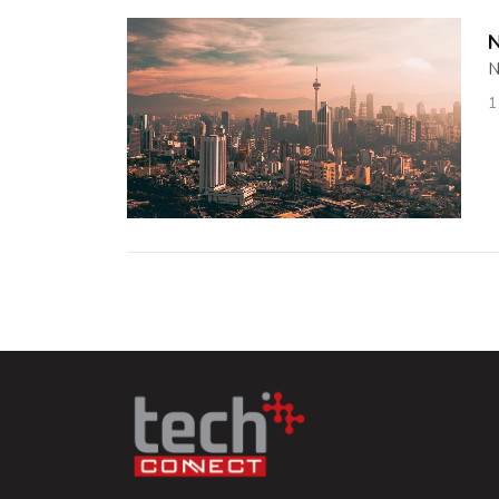
N
N
1