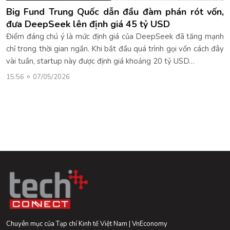
Big Fund Trung Quốc dẫn đầu đàm phán rót vốn,
đưa DeepSeek lên định giá 45 tỷ USD
Điểm đáng chú ý là mức định giá của DeepSeek đã tăng mạnh
chỉ trong thời gian ngắn. Khi bắt đầu quá trình gọi vốn cách đây
vài tuần, startup này được định giá khoảng 20 tỷ USD…
15:56
07/05/2026
Chuyên mục của Tạp chí Kinh tế Việt Nam | VnEconomy