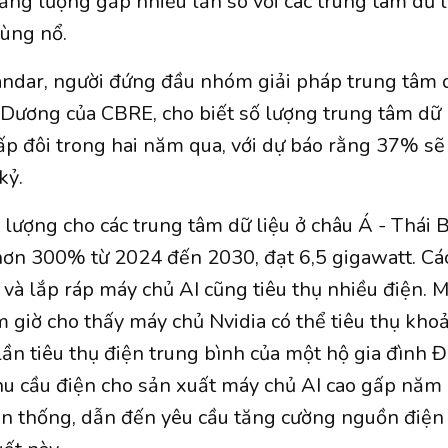
năng lượng gấp nhiều lần so với các trung tâm dữ l
bùng nổ.
ndar, người đứng đầu nhóm giải pháp trung tâm 
 Dương của CBRE, cho biết số lượng trung tâm dữ 
ấp đôi trong hai năm qua, với dự báo rằng 37% sẽ
kỷ.
lượng cho các trung tâm dữ liệu ở châu Á - Thái
hơn 300% từ 2024 đến 2030, đạt 6,5 gigawatt. Cá
và lắp ráp máy chủ AI cũng tiêu thụ nhiều điện. M
ám giờ cho thấy máy chủ Nvidia có thể tiêu thụ kh
ần tiêu thụ điện trung bình của một hộ gia đình Đ
u cầu điện cho sản xuất máy chủ AI cao gấp năm 
n thống, dẫn đến yêu cầu tăng cường nguồn điện 