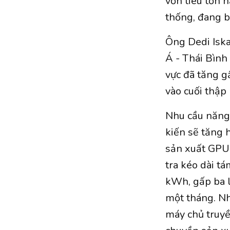
vốn tiêu tốn 
thống, đang 
Ông Dedi Iska
Á - Thái Bình
vực đã tăng g
vào cuối thập 
Nhu cầu năng 
kiến sẽ tăng 
sản xuất GPU 
tra kéo dài t
kWh, gấp ba l
một tháng. Nh
máy chủ truyề