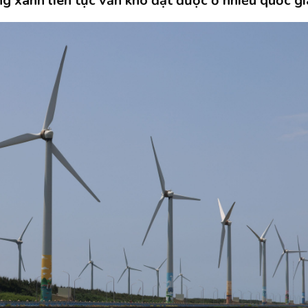
g xanh liên tục vẫn khó đạt được ở nhiều quốc gia