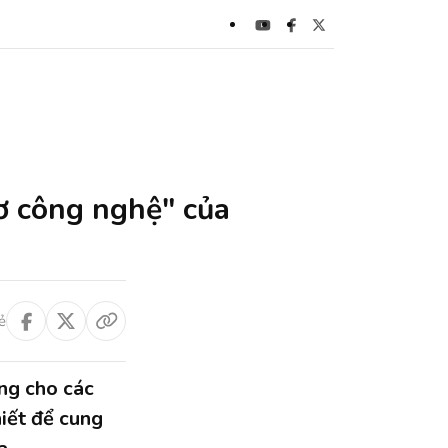
ơ công nghệ" của
ẻ
ng cho các
iết để cung