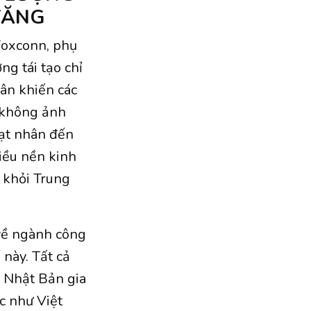
TĂNG
Foxconn, phụ
ng tái tạo chỉ
ân khiến các
 không ảnh
hạt nhân đến
iều nền kinh
 khỏi Trung
 về ngành công
 này. Tất cả
à Nhật Bản gia
c như Việt