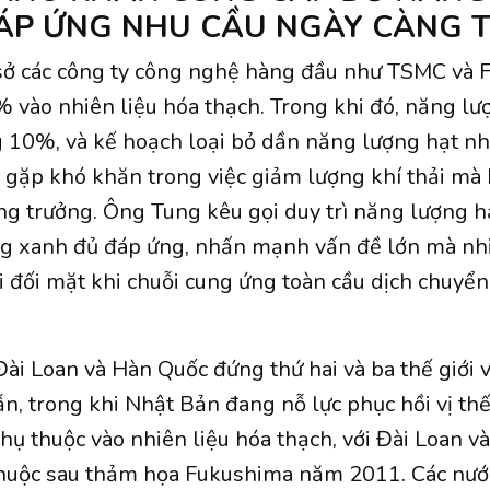
ÁP ỨNG NHU CẦU NGÀY CÀNG 
 sở các công ty công nghệ hàng đầu như TSMC và 
 vào nhiên liệu hóa thạch. Trong khi đó, năng lượ
10%, và kế hoạch loại bỏ dần năng lượng hạt nh
 gặp khó khăn trong việc giảm lượng khí thải mà
g trưởng. Ông Tung kêu gọi duy trì năng lượng 
ng xanh đủ đáp ứng, nhấn mạnh vấn đề lớn mà nh
i đối mặt khi chuỗi cung ứng toàn cầu dịch chuyển
Đài Loan và Hàn Quốc đứng thứ hai và ba thế giới
n, trong khi Nhật Bản đang nỗ lực phục hồi vị thế
hụ thuộc vào nhiên liệu hóa thạch, với Đài Loan v
thuộc sau thảm họa Fukushima năm 2011. Các nướ