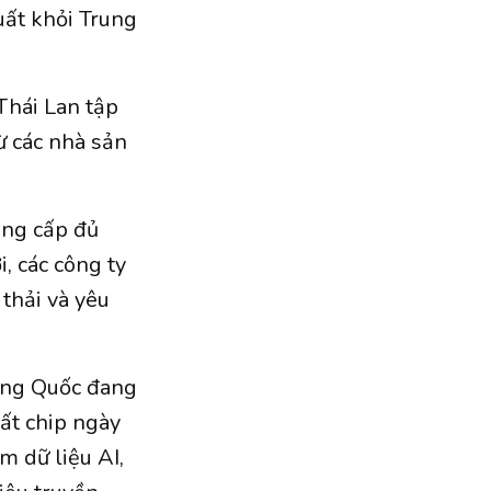
uất khỏi Trung
Thái Lan tập
ừ các nhà sản
ung cấp đủ
, các công ty
thải và yêu
rung Quốc đang
uất chip ngày
m dữ liệu AI,