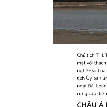
Chủ tịch T.H.
mặt với thách
nghệ Đài Loan 
tịch Ủy ban ứ
ngại Đài Loan
cung cấp điện
CHÂU Á 