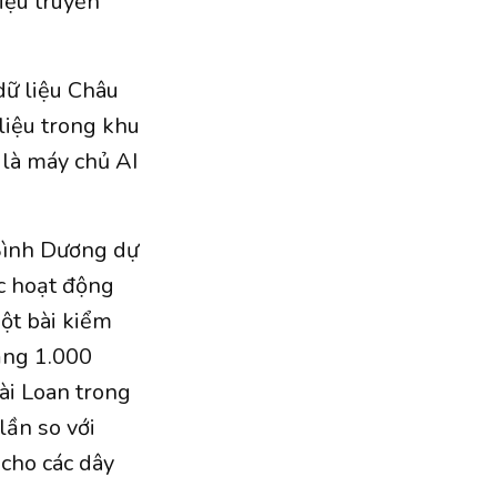
iệu truyền
dữ liệu Châu
liệu trong khu
 là máy chủ AI
 Bình Dương dự
c hoạt động
ột bài kiểm
oảng 1.000
ài Loan trong
lần so với
cho các dây