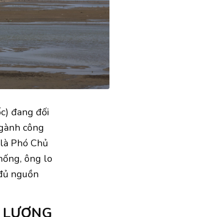
ốc) đang đối
ngành công
ò là Phó Chủ
hống, ông lo
 đủ nguồn
G LƯỢNG