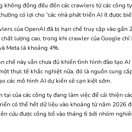
 không đồng đều đến các crawlers từ các công t
hường có lợi cho “các nhà phát triển AI ít được biế
awlers của OpenAI đã bị hạn chế truy cập vào gần
 chất lượng cao, trong khi crawler của Google chỉ
à Meta là khoảng 4%.
 chế này vẫn chưa đủ khiến tình hình đào tạo AI
 một thực tế khắc nghiệt nữa, đó là nguồn cung cấ
ạo các mô hình AI dự kiến sẽ cạn kiệt sớm.
n tại của các công ty đang làm việc để cải thiện cá
triển có thể hết dữ liệu vào khoảng từ năm 2026
iên cứu được công bố vào tháng 6 bởi nhóm nghiê