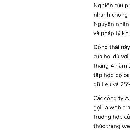
Nghiên cứu ph
nhanh chóng c
Nguyên nhân đ
và pháp lý kh
Động thái này
của họ, dù vớ
tháng 4 năm 
tập hợp bộ ba
dữ liệu và 25
Các công ty A
gọi là web cr
trường hợp củ
thức trang we