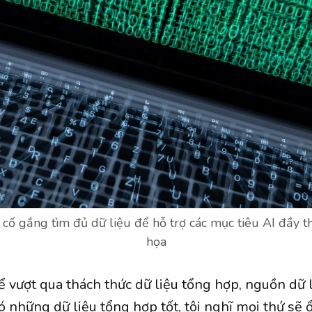
 cố gắng tìm đủ dữ liệu để hỗ trợ các mục tiêu AI đầy 
họa
hể vượt qua thách thức dữ liệu tổng hợp, nguồn dữ 
có những dữ liệu tổng hợp tốt, tôi nghĩ mọi thứ sẽ ổ