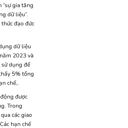
 “sự gia tăng
g dữ liệu”.
 thức đạo đức
dụng dữ liệu
4 năm 2023 và
 sử dụng để
 thấy 5% tổng
ạn chế,.
ự động được
ng. Trong
 qua các giao
 Các hạn chế