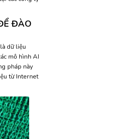
.
 ĐỂ ĐÀO
là dữ liệu
các mô hình AI
ng pháp này
ệu từ Internet