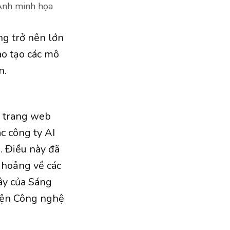
 Ảnh minh họa
ng trở nên lớn
ào tạo các mô
n.
c trang web
c công ty AI
. Điều này đã
 hoảng về các
ây của Sáng
Viện Công nghệ