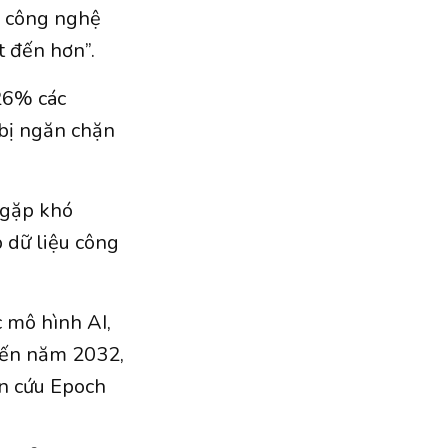
y công nghệ
t đến hơn”.
 26% các
 bị ngăn chặn
 gặp khó
p dữ liệu công
c mô hình AI,
 đến năm 2032,
n cứu Epoch