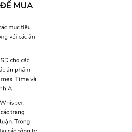
 ĐỂ MUA
các mục tiêu
ng với các ấn
 USD cho các
 các ấn phẩm
Times, Time và
nh AI.
 Whisper,
 các trang
luận. Trong
ại các công ty