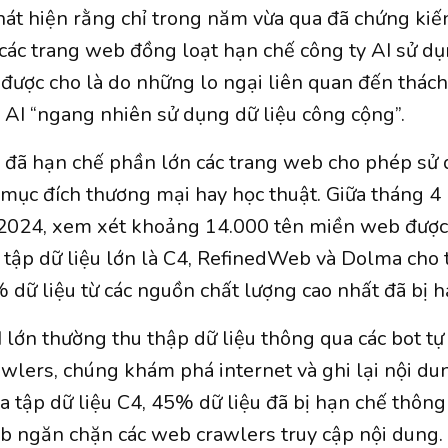
át hiện rằng chỉ trong năm vừa qua đã chứng kiến
ác trang web đồng loạt hạn chế công ty AI sử dụn
ược cho là do những lo ngại liên quan đến thách
i AI “ngang nhiên sử dụng dữ liệu công cộng”.
 đã hạn chế phần lớn các trang web cho phép sử 
i mục đích thương mại hay học thuật. Giữa tháng 
2024, xem xét khoảng 14.000 tên miền web được
 tập dữ liệu lớn là C4, RefinedWeb và Dolma cho
% dữ liệu từ các nguồn chất lượng cao nhất đã bị h
I lớn thường thu thập dữ liệu thông qua các bot t
awlers, chúng khám phá internet và ghi lại nội du
a tập dữ liệu C4, 45% dữ liệu đã bị hạn chế thông
b ngăn chặn các web crawlers truy cập nội dung.