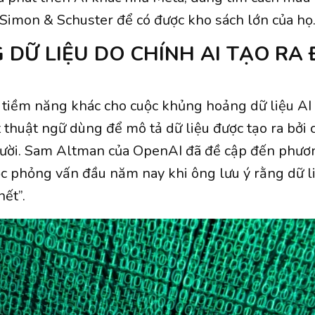
Simon & Schuster để có được kho sách lớn của họ
 DỮ LIỆU DO CHÍNH AI TẠO RA
 tiềm năng khác cho cuộc khủng hoảng dữ liệu AI 
 thuật ngữ dùng để mô tả dữ liệu được tạo ra bởi 
người. Sam Altman của OpenAI đã đề cập đến phươ
c phỏng vấn đầu năm nay khi ông lưu ý rằng dữ li
hết”.