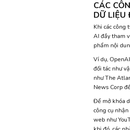
CÁC CÔN
DỮ LIỆU
Khi các công 
AI đầy tham v
phẩm nội dung
Ví dụ, OpenAI 
đối tác như v
như The Atlan
News Corp để 
Để mở khóa dữ
công cụ nhận 
web như YouT
khi đó, các nh