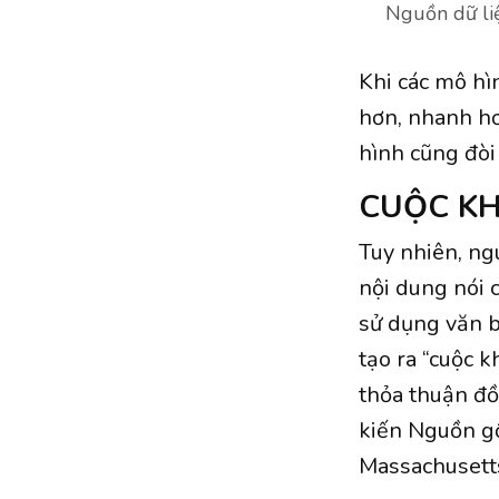
Nguồn dữ liệ
Khi các mô hì
hơn, nhanh hơ
hình cũng đòi
CUỘC KH
Tuy nhiên, ng
nội dung nói c
sử dụng văn b
tạo ra “cuộc 
thỏa thuận đồ
kiến Nguồn gố
Massachusetts