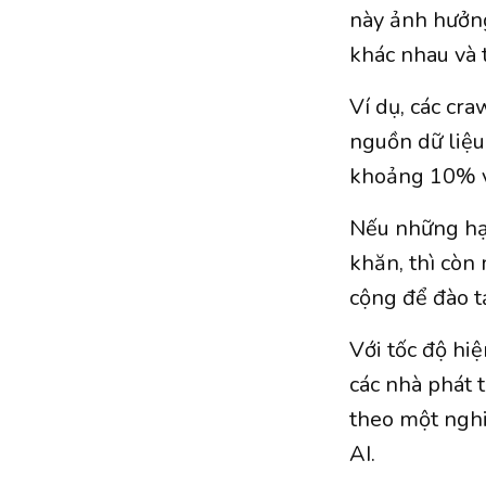
này ảnh hưởng
khác nhau và t
Ví dụ, các cr
nguồn dữ liệu
khoảng 10% v
Nếu những hạn
khăn, thì còn
cộng để đào t
Với tốc độ hiệ
các nhà phát 
theo một ngh
AI.