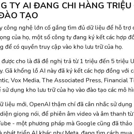
G TY AI ĐANG CHI HÀNG TRIỆU
 ĐÀO TẠO
ty công nghệ lớn cố gắng tìm đủ dữ liệu để hỗ trợ 
ọng của họ, một số công ty đang ký kết các hợp đồ
 để có quyền truy cập vào kho lưu trữ của họ.
được cho là đã đề nghị trả từ 1 triệu đến 5 triệu
ậy. Gã khổng lồ AI này đã ký kết các hợp đồng với
tic, Vox Media, The Associated Press, Financial 
sử dụng kho lưu trữ của họ vào đào tạo các mô hì
 liệu mới, OpenAI thậm chí đã cân nhắc sử dụng
diện giọng nói, để phiên âm video và âm thanh từ
ube - một phương pháp mà Google cũng đã thảo 
à phát triển AI khác như Meta, đang tìm cách mua l