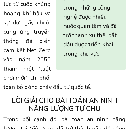
lực từ cuộc khủng
trong những công
hoảng khí hậu và
nghệ được nhiều
sự đứt gãy chuỗi
nước quan tâm và đã
cung ứng truyền
trở thành xu thế, bắt
thống đã biến
đầu được triển khai
cam kết Net Zero
trong khu vực
vào năm 2050
thành một "luật
chơi mới", chi phối
toàn bộ dòng chảy đầu tư quốc tế.
LỜI GIẢI CHO BÀI TOÁN AN NINH
NĂNG LƯỢNG TỰ CHỦ
Trong bối cảnh đó, bài toán an ninh năng
lượng tại Việt Nam đã trở thành vấn đề sống