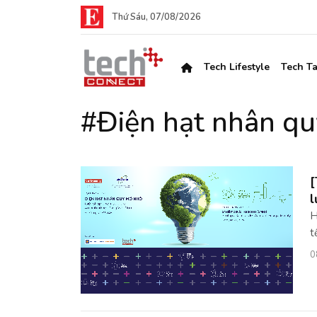
Thứ Sáu, 07/08/2026
Tech Lifestyle
Tech Ta
#Điện hạt nhân q
[
l
H
t
0