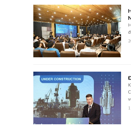
H
H
đ
2
Đ
K
C
v
1