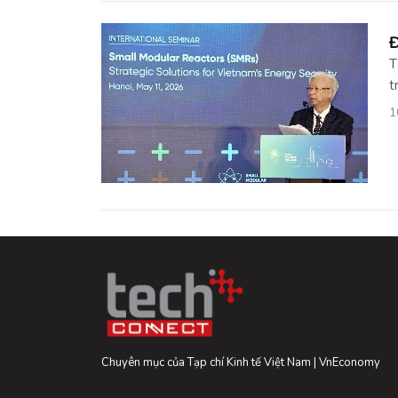
Đ
T
t
1
Chuyên mục của Tạp chí Kinh tế Việt Nam | VnEconomy