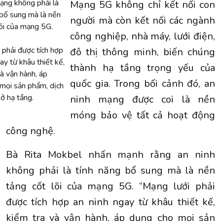
ạng không phải là
Mạng 5G không chỉ kết nối con
 bổ sung mà là nền
người mà còn kết nối các ngành
lõi của mạng 5G.
công nghiệp, nhà máy, lưới điện,
 phải được tích hợp
đô thị thông minh, biến chúng
ay từ khâu thiết kế,
thành hạ tầng trọng yếu của
và vận hành, áp
quốc gia. Trong bối cảnh đó, an
mọi sản phẩm, dịch
ở hạ tầng.
ninh mạng được coi là nền
móng bảo vệ tất cả hoạt động
công nghệ.
Bà Rita Mokbel nhấn mạnh rằng an ninh
không phải là tính năng bổ sung mà là nền
tảng cốt lõi của mạng 5G. “Mạng lưới phải
được tích hợp an ninh ngay từ khâu thiết kế,
kiểm tra và vận hành, áp dụng cho mọi sản