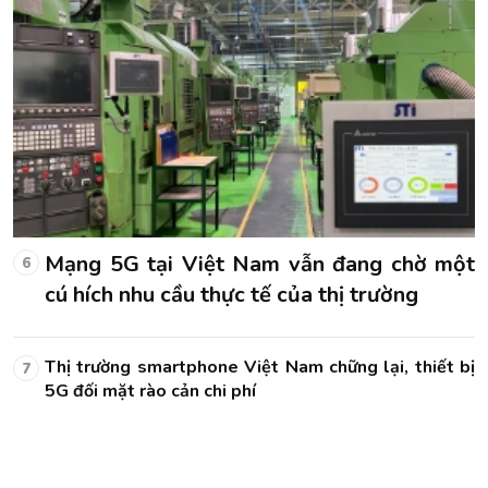
t
Thách thức cần vượt qua để Việt Nam
1
không bỏ lỡ lợi ích kinh tế từ AI và 5G
bị
Thách thức cần vượt qua để Việt Nam không bỏ lỡ
2
lợi ích kinh tế từ AI và 5G
Thách thức cần vượt qua để Việt Nam không bỏ lỡ
3
lợi ích kinh tế từ AI và 5G