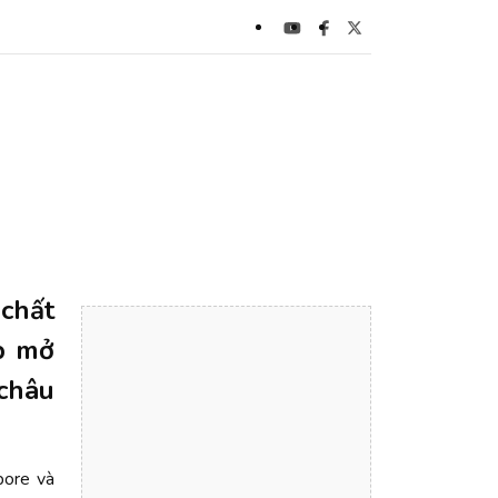
chất
p mở
châu
apore và