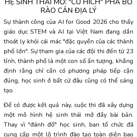
HỆ SINH THÁI MỞ: "CÚ HÍCH" PHÁ BỎ
RÀO CẢN ĐỊA LÝ
Sự thành công của AI for Good 2026 cho thấy
giáo dục STEM và AI tại Việt Nam đang dần
thoát ly khỏi cái mác "đặc quyền của các thành
phố lớn". Sự tham gia của các đội thi đến từ 23
tỉnh, thành phố là một con số ấn tượng, khẳng
định rằng chỉ cần có phương pháp tiếp cận
đúng, học sinh ở bất cứ đâu cũng có thể sáng
tạo.
Để có được kết quả này, cuộc thi đã xây dựng
một mô hình hệ sinh thái mở đầy bài bản.
Thay vì "đánh đố" học sinh, ban tổ chức đã
cung cấp một lộ trình đào tạo toàn diện bao