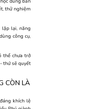
g học đúng bản
ết, thử nghiệm
 lặp lại, năng
 dùng công cụ,
 thể chưa trở
- thứ sẽ quyết
G CÒN LÀ
 đáng khích lệ
iều Phú giành