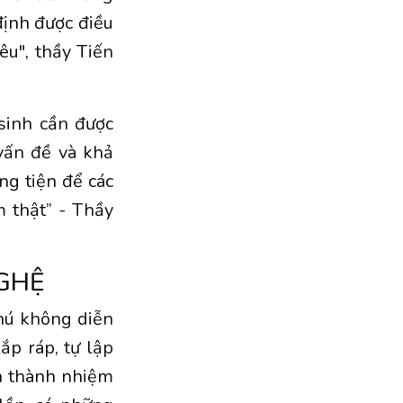
định được điều
êu", thầy Tiến
 sinh cần được
vấn đề và khả
ng tiện để các
 thật” - Thầy
NGHỆ
hú không diễn
ắp ráp, tự lập
àn thành nhiệm