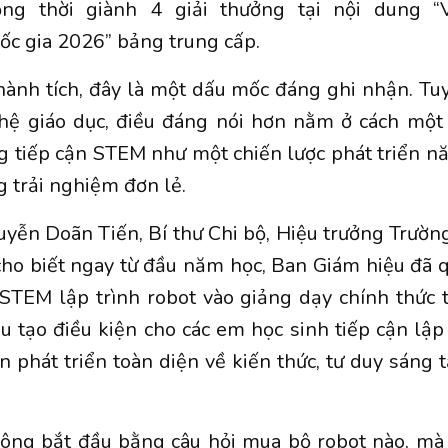
ồng thời giành 4 giải thưởng tại nội dung “
c gia 2026” bảng trung cấp.
hành tích, đây là một dấu mốc đáng ghi nhận. Tuy
hệ giáo dục, điều đáng nói hơn nằm ở cách một
g tiếp cận STEM như một chiến lược phát triển năn
 trải nghiệm đơn lẻ.
yễn Doãn Tiến, Bí thư Chi bộ, Hiệu trưởng Trườn
cho biết ngay từ đầu năm học, Ban Giám hiệu đã 
STEM lập trình robot vào giảng dạy chính thức 
 tạo điều kiện cho các em học sinh tiếp cận lập 
 phát triển toàn diện về kiến thức, tư duy sáng 
hông bắt đầu bằng câu hỏi mua bộ robot nào, mà