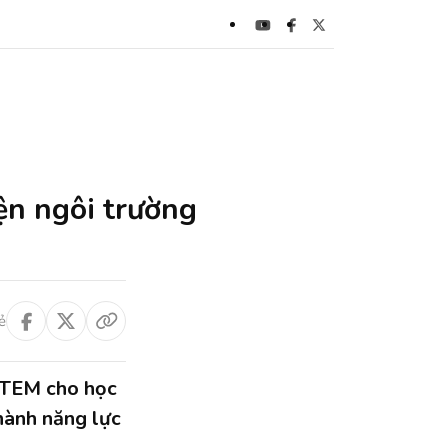
ện ngôi trường
ẻ
 STEM cho học
hành năng lực