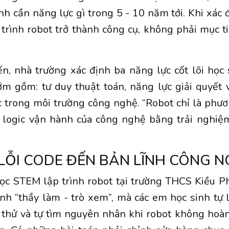
inh cần năng lực gì trong 5 - 10 năm tới. Khi xác 
trình robot trở thành công cụ, không phải mục ti
n, nhà trường xác định ba năng lực cốt lõi học
ớm gồm: tư duy thuật toán, năng lực giải quyết 
 trong môi trường công nghệ. “Robot chỉ là phươ
 logic vận hành của công nghệ bằng trải nghiệm
LỖI CODE ĐẾN BẢN LĨNH CÔNG 
ọc STEM lập trình robot tại trường THCS Kiều P
nh “thầy làm - trò xem”, mà các em học sinh tự l
m thử và tự tìm nguyên nhân khi robot không ho