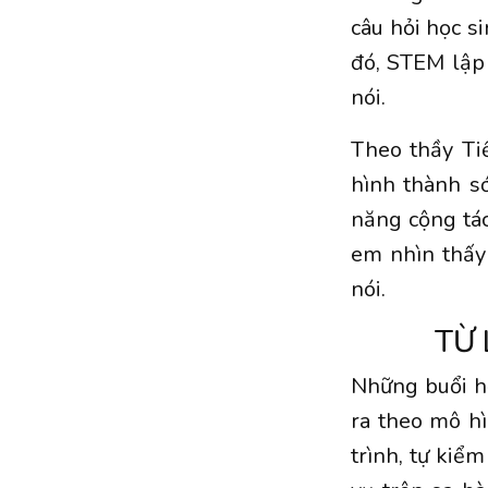
câu hỏi học s
đó, STEM lập 
nói.
Theo thầy Tiế
hình thành s
năng cộng tác
em nhìn thấy
nói.
TỪ 
Những buổi h
ra theo mô hì
trình, tự kiể