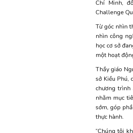
Chí Minh, đ
Challenge Quố
Từ góc nhìn t
nhìn công ng
học cơ sở đan
một hoạt động
Thầy giáo Ngu
sở Kiều Phú, 
chương trình 
nhằm mục tiêu
sớm, góp phần
thực hành.
“Chúng tôi k