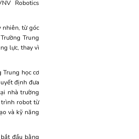
VNV Robotics
 nhiên, từ góc
 Trường Trung
g lực, thay vì
g Trung học cơ
quyết định đưa
tại nhà trường
trình robot từ
tạo và kỹ năng
 bắt đầu bằng