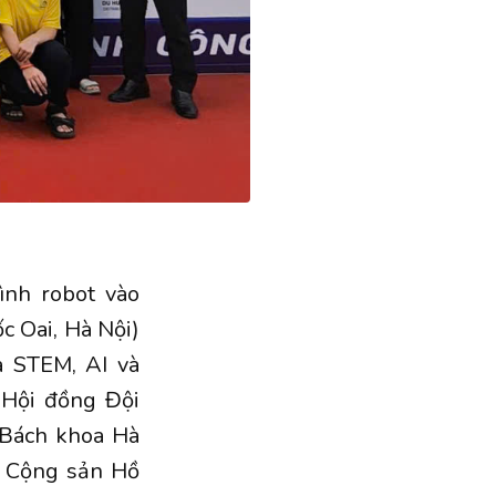
ình robot vào
c Oai, Hà Nội)
a STEM, AI và
 Hội đồng Đội
 Bách khoa Hà
n Cộng sản Hồ