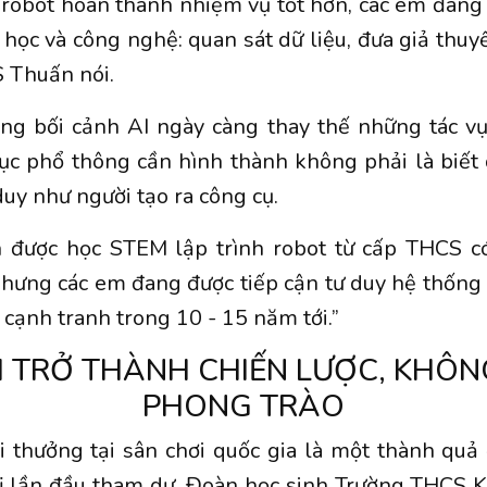
 robot hoàn thành nhiệm vụ tốt hơn, các em đan
 học và công nghệ: quan sát dữ liệu, đưa giả thuy
TS Thuấn nói.
ng bối cảnh AI ngày càng thay thế những tác vụ
ục phổ thông cần hình thành không phải là biết
duy như người tạo ra công cụ.
h được học STEM lập trình robot từ cấp THCS có
nhưng các em đang được tiếp cận tư duy hệ thống 
 cạnh tranh trong 10 - 15 năm tới.”
M TRỞ THÀNH CHIẾN LƯỢC, KHÔN
PHONG TRÀO
i thưởng tại sân chơi quốc gia là một thành quả
vị lần đầu tham dự. Đoàn học sinh Trường THCS K