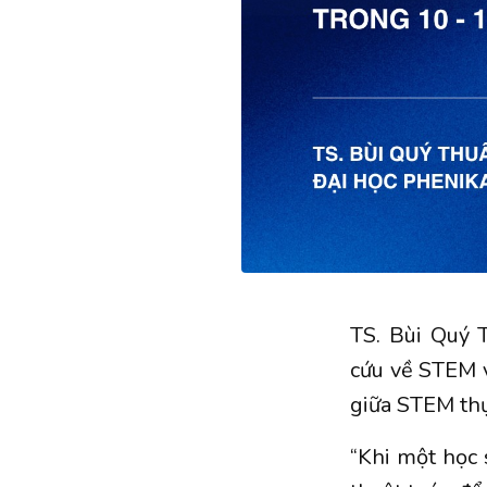
TS. Bùi Quý 
cứu về STEM v
giữa STEM thự
“Khi một học s