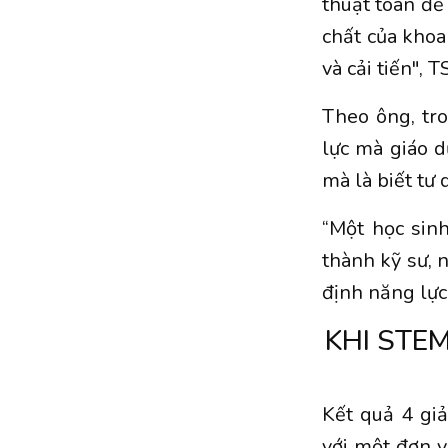
thuật toán để
chất của khoa
và cải tiến", 
Theo ông, tro
lực mà giáo d
mà là biết tư 
“Một học sin
thành kỹ sư, 
định năng lực
KHI STE
Kết quả 4 giả
với một đơn 