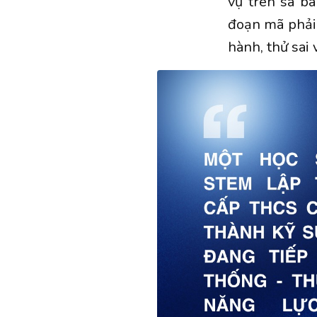
vụ trên sa b
đoạn mã phải 
hành, thử sai v