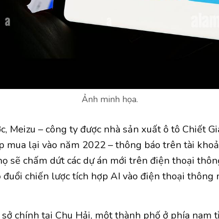
Ảnh minh họa.
ớc, Meizu – công ty được nhà sản xuất ô tô Chiết G
 mua lại vào năm 2022 – thông báo trên tài kho
họ sẽ chấm dứt các dự án mới trên điện thoại thô
 đuổi chiến lược tích hợp AI vào điện thoại thông
ụ sở chính tại Chu Hải, một thành phố ở phía nam 