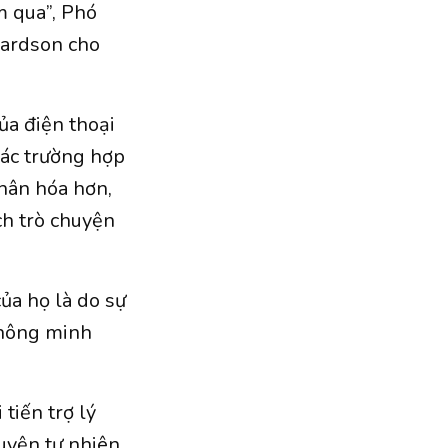
m qua”, Phó
hardson cho
ủa điện thoại
Các trường hợp
nhân hóa hơn,
ch trò chuyện
ủa họ là do sự
thông minh
tiến trợ lý
uyện tự nhiên