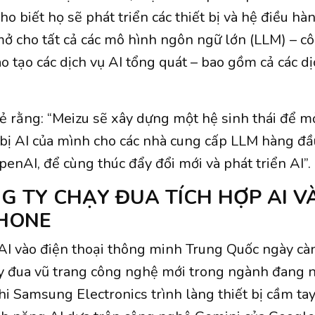
o biết họ sẽ phát triển các thiết bị và hệ điều hà
mở cho tất cả các mô hình ngôn ngữ lớn (LLM) – 
o tạo các dịch vụ AI tổng quát – bao gồm cả các dị
sẻ rằng: “Meizu sẽ xây dựng một hệ sinh thái để m
t bị AI của mình cho các nhà cung cấp LLM hàng đầ
enAI, để cùng thúc đẩy đổi mới và phát triển AI”.
G TY CHẠY ĐUA TÍCH HỢP AI V
HONE
 AI vào điện thoại thông minh Trung Quốc ngày cà
y đua vũ trang công nghệ mới trong ngành đang n
khi Samsung Electronics trình làng thiết bị cầm ta