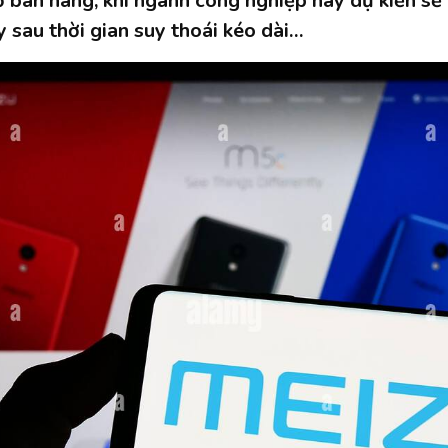
 bán hàng, khi ngành công nghiệp này dự kiến ​​sẽ
 sau thời gian suy thoái kéo dài…