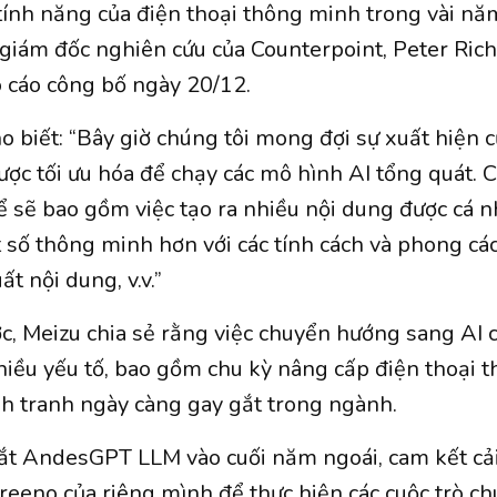
 tính năng của điện thoại thông minh trong vài nă
 giám đốc nghiên cứu của Counterpoint, Peter Ric
o cáo công bố ngày 20/12.
o biết: “Bây giờ chúng tôi mong đợi sự xuất hiện c
ợc tối ưu hóa để chạy các mô hình AI tổng quát. 
ể sẽ bao gồm việc tạo ra nhiều nội dung được cá 
ật số thông minh hơn với các tính cách và phong cá
ất nội dung, v.v.”
ớc, Meizu chia sẻ rằng việc chuyển hướng sang AI c
hiều yếu tố, bao gồm chu kỳ nâng cấp điện thoại 
nh tranh ngày càng gay gắt trong ngành.
t AndesGPT LLM vào cuối năm ngoái, cam kết cải 
eeno của riêng mình để thực hiện các cuộc trò ch