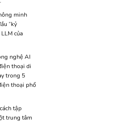
.
thông minh
đầu “kỷ
n LLM của
ông nghệ AI
điện thoại di
ay trong 5
điện thoại phổ
cách tập
ột trung tâm