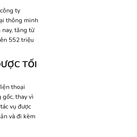
 công ty
oại thông minh
 nay, tăng từ
ên 552 triệu
ĐƯỢC TỐI
iện thoại
gốc, thay vì
 tác vụ được
bản và đi kèm