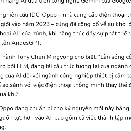
ính năng AI dựa trên công nghệ Gemini của Google
nghiên cứu IDC, Oppo – nhà cung cấp điện thoại 
ế giới vào năm 2023 – cũng đã công bố về sự khởi 
hoại AI” của mình, khi hãng thúc đẩy sự phát triể
ó tên AndesGPT.
 hành Tony Chen Mingyong cho biết: “Làn sóng c
rợ bởi LLM, đang tái cấu trúc tương lai của ngành 
g của AI đối với ngành công nghiệp thiết bị cầm t
ể so sánh với việc điện thoại thông minh thay thế 
uá khứ”.
Oppo đang chuẩn bị cho kỷ nguyên mới này bằng 
guồn lực hơn vào AI, bao gồm cả việc thành lập m
ng.