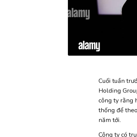
Cuối tuần trư
Holding Group
công ty rằng 
thống để theo
năm tới.
Công ty có tr