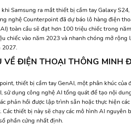
c khi Samsung ra mắt thiết bị cầm tay Galaxy S24,
ng nghệ Counterpoint đã dự báo lô hàng điện th
nAI) toàn cầu sẽ đạt hơn 100 triệu chiếc trong năm
ệu chiếc vào năm 2023 và nhanh chóng mở rộng l
m 2027.
 VỀ ĐIỆN THOẠI THÔNG MINH 
oint, thiết bị cầm tay GenAI, một phân khúc của đ
, sử dụng công nghệ AI tổng quát để tạo nội dung 
ác phản hồi được lập trình sẵn hoặc thực hiện các
c. Các thiết bị này sẽ chạy các mô hình AI nguyên 
 số phần cứng nhất định.