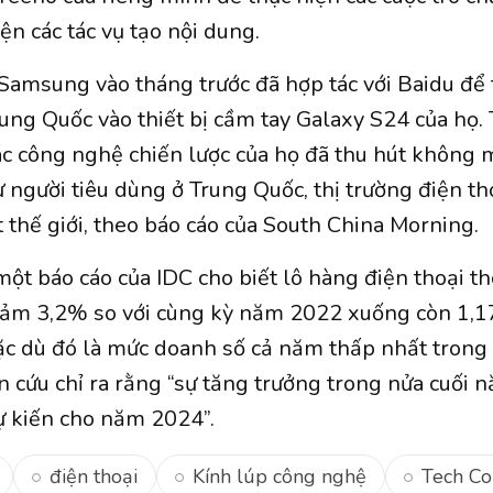
ện các tác vụ tạo nội dung.
 Samsung vào tháng trước đã hợp tác với Baidu để
rung Quốc vào thiết bị cầm tay Galaxy S24 của họ. 
ác công nghệ chiến lược của họ đã thu hút không
ừ người tiêu dùng ở Trung Quốc, thị trường điện t
 thế giới, theo báo cáo của South China Morning.
một báo cáo của IDC cho biết lô hàng điện thoại 
iảm 3,2% so với cùng kỳ năm 2022 xuống còn 1,17
 dù đó là mức doanh số cả năm thấp nhất trong 
n cứu chỉ ra rằng “sự tăng trưởng trong nửa cuối 
 kiến ​​cho năm 2024”.
điện thoại
Kính lúp công nghệ
Tech Co