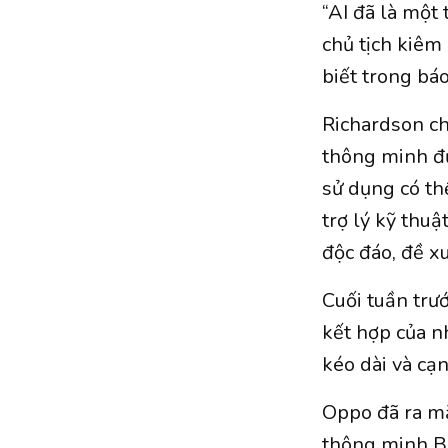
“AI đã là một
chủ tịch kiêm
biết trong bá
Richardson ch
thông minh đư
sử dụng có th
trợ lý kỹ thu
độc đáo, đề xu
Cuối tuần trư
kết hợp của n
kéo dài và cạ
Oppo đã ra mắ
thông minh Br