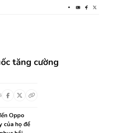
uốc tăng cường
ẻ
 đến Oppo
ay của họ để