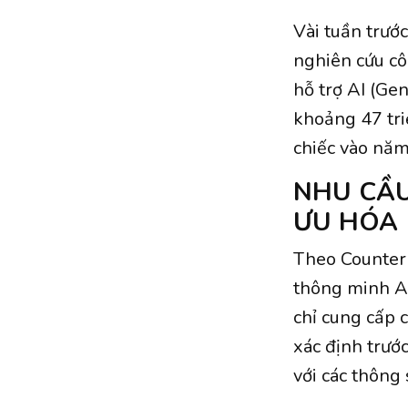
Vài tuần trướ
nghiên cứu cô
hỗ trợ AI (Ge
khoảng 47 tri
chiếc vào nă
NHU CẦU
ƯU HÓA
Theo Counterp
thông minh AI
chỉ cung cấp c
xác định trướ
với các thông