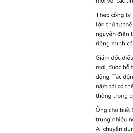
mới với các t
Theo công ty 
lớn thứ tư th
nguyên điện t
riêng mình c
Giám đốc điều
mới, được hỗ t
động. Tác độn
năm tới có th
thông trong q
Ông cho biết 
trung nhiều n
AI chuyên dụ