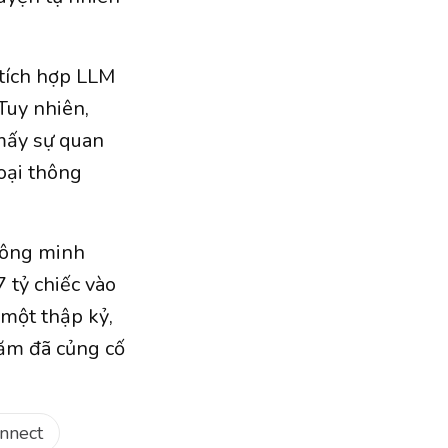
 tích hợp LLM
Tuy nhiên,
 mấy sự quan
hoại thông
thông minh
 tỷ chiếc vào
một thập kỷ,
năm đã củng cố
nnect