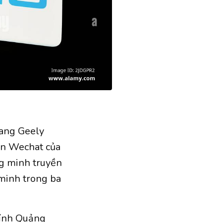
iang Geely
ản Wechat của
ng minh truyền
 minh trong ba
tỉnh Quảng